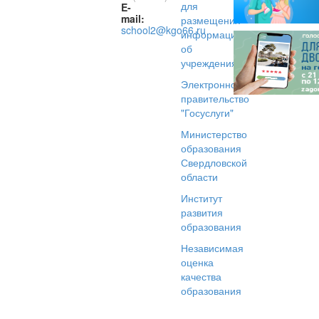
для
E-
mail:
размещения
school2@kgo66.ru
информации
об
учреждениях
Электронное
правительство
"Госуслуги"
Министерство
образования
Свердловской
области
Институт
развития
образования
Независимая
оценка
качества
образования