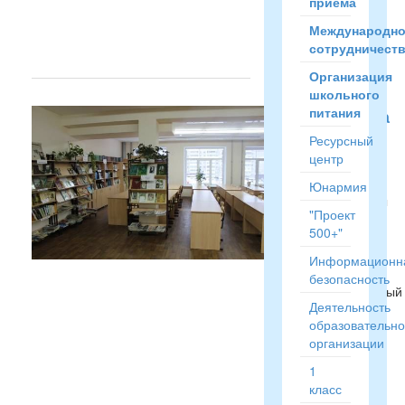
приёма
Читать
полностью
Международн
→
сотрудничест
Организация
школьного
питания
Библиотека
Ресурсный
В
центр
помещении
библиотеки
Юнармия
предусмотрены
"Проект
следующие
500+"
зоны:
читательские
Информационн
места,
безопасность
информационный
Деятельность
пункт,
образовательн
места
организации
для
работы
1
с
класс
каталогом,