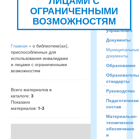
ЛИЦАМИ С
сведения
ОГРАНИЧЕННЫМИ
Структура
ВОЗМОЖНОСТЯМ
и
органы
управления
Документы
Главная
»
о библиотеке(ах),
Муниципальны
приспособленных для
документы
использования инвалидами
и лицами с ограниченными
Образование
возможностям
Образователь
стандарты
Всего материалов в
Руководство
каталоге
:
3
Педагогически
Показано
состав
материалов
:
1-3
Материально-
техническое
План
обеспечение
работы
и