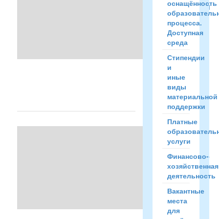
оснащённость
библиотеки
образователь
процесса.
Доступная
среда
...
Стипендии
и
Читать
иные
полностью
виды
→
материальной
поддержки
Платные
Положение
образователь
услуги
о
библиотеке
Финансово-
хозяйственная
деятельность
Вакантные
места
...
для