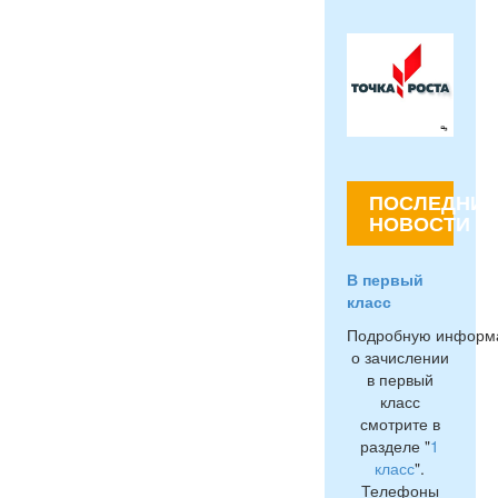
ПОСЛЕДНИЕ
НОВОСТИ
В первый
класс
Подробную информ
о зачислении
в первый
класс
смотрите в
разделе "
1
класс
".
Телефоны