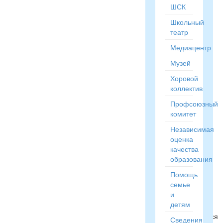
ШСК
фонды
открытого
Школьный
доступа,
театр
фонды
закрытого
Медиацентр
хранения.
Музей
В
библиотеке
Хоровой
имеется
коллектив
выход
Профсоюзный
в
комитет
интернет,
медиатека.
Независимая
Библиотека
оценка
оснащена
качества
средствами
образования
сканирования
Помощь
и
семье
распознавания
и
текстов.
детям
учащимся
предоставляется
Сведения