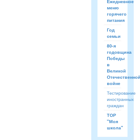
Ежедневное
меню
горячего
питания
Год
семьи
80-я
годовщина
Победы
в
Великой
Отечественно
войне
Тестирование
иностранных
граждан
ТОР
"Моя
школа"