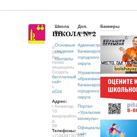
Школа
Доп.
Баннеры
№2
ссылки
Основные
Администрация
©
сведения
Качканарского
2014.
Все
городского
Контакты
права
округа
защищены.
Создать
Управление
бесплатный
образованием
сайт
Качканарского
с
городского
uCoz
округа
Адрес:
г.Качканар,
Портал
10
«Уральские
микрорайон,
каникулы»
д.
39
Официальный
Телефоны:
сайт
+7(34341)67005