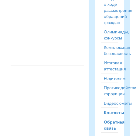
возможность
о ходе
распечатки
рассмотрения
бумажных
обращений
и
граждан
электронных
Олимпиады,
материалов....
конкурсы
Читать
Комплексная
полностью
безопасность
→
Итоговая
аттестация
Родителям
Противодейств
коррупции
Видеосюжеты
Контакты
Обратная
связь