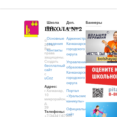
Школа
Доп.
Баннеры
№2
ссылки
Основные
Администрация
©
сведения
Качканарского
2014.
Все
городского
Контакты
права
округа
защищены.
Создать
Управление
бесплатный
образованием
сайт
Качканарского
с
городского
uCoz
округа
Адрес:
г.Качканар,
Портал
10
«Уральские
микрорайон,
каникулы»
д.
39
Официальный
Телефоны:
сайт
+7(34341)67005