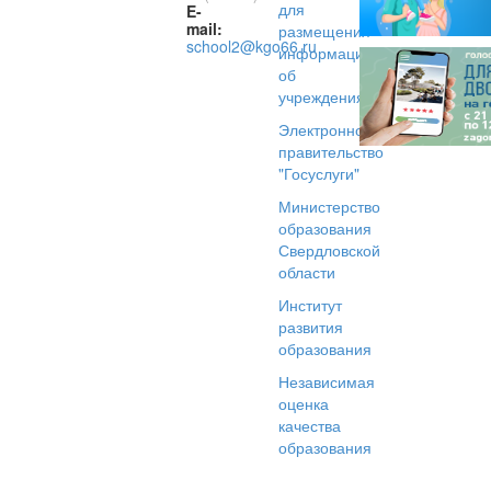
для
E-
mail:
размещения
school2@kgo66.ru
информации
об
учреждениях
Электронное
правительство
"Госуслуги"
Министерство
образования
Свердловской
области
Институт
развития
образования
Независимая
оценка
качества
образования