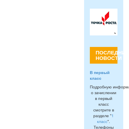
ПОСЛЕДНИЕ
НОВОСТИ
В первый
класс
Подробную информ
о зачислении
в первый
класс
смотрите в
разделе "
1
класс
".
Телефоны