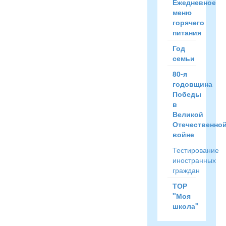
Ежедневное
меню
горячего
питания
Год
семьи
80-я
годовщина
Победы
в
Великой
Отечественно
войне
Тестирование
иностранных
граждан
ТОР
"Моя
школа"