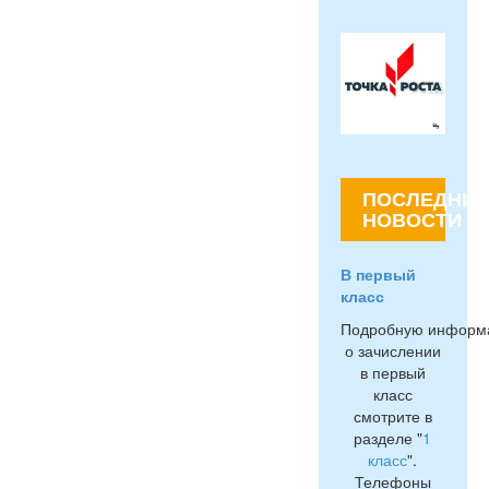
ПОСЛЕДНИЕ
НОВОСТИ
В первый
класс
Подробную информ
о зачислении
в первый
класс
смотрите в
разделе "
1
класс
".
Телефоны