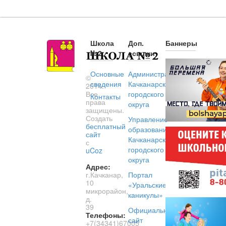
Школа
Доп.
Баннеры
№2
ссылки
Основные
Администрация
©
сведения
Качканарского
2014.
Все
городского
Контакты
права
округа
защищены.
Создать
Управление
бесплатный
образованием
сайт
Качканарского
с
городского
uCoz
округа
Адрес:
г.Качканар,
Портал
10
«Уральские
микрорайон,
каникулы»
д.
39
Официальный
Телефоны:
сайт
+7(34341)67005