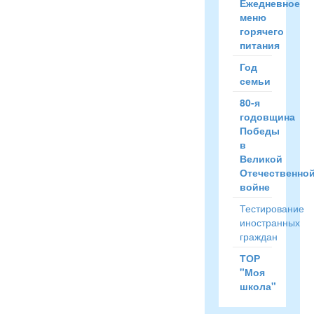
Ежедневное
меню
горячего
питания
Год
семьи
80-я
годовщина
Победы
в
Великой
Отечественно
войне
Тестирование
иностранных
граждан
ТОР
"Моя
школа"