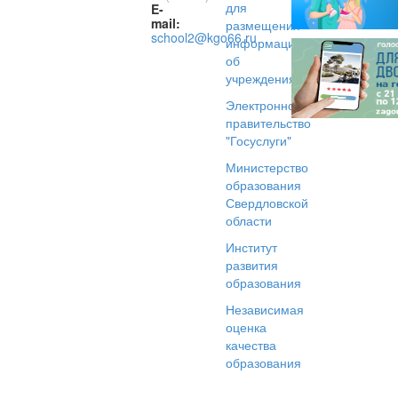
для
E-
mail:
размещения
school2@kgo66.ru
информации
об
учреждениях
Электронное
правительство
"Госуслуги"
Министерство
образования
Свердловской
области
Институт
развития
образования
Независимая
оценка
качества
образования