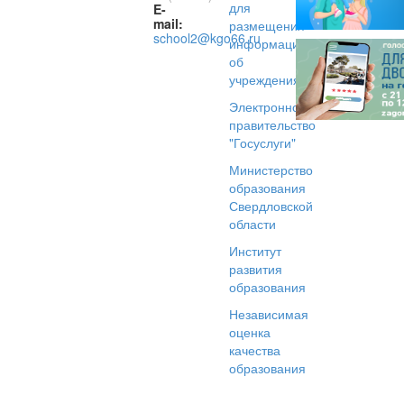
для
E-
mail:
размещения
school2@kgo66.ru
информации
об
учреждениях
Электронное
правительство
"Госуслуги"
Министерство
образования
Свердловской
области
Институт
развития
образования
Независимая
оценка
качества
образования