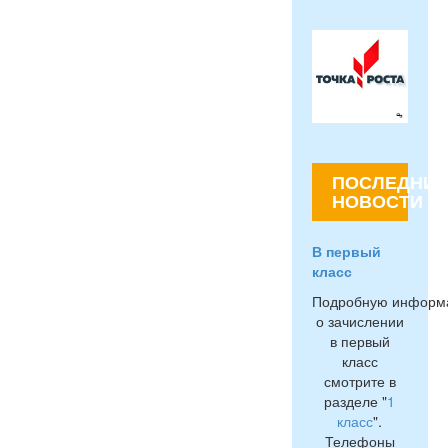
ПОСЛЕДНИЕ
НОВОСТИ
В первый
класс
Подробную информ
о зачислении
в первый
класс
смотрите в
разделе "
1
класс
".
Телефоны