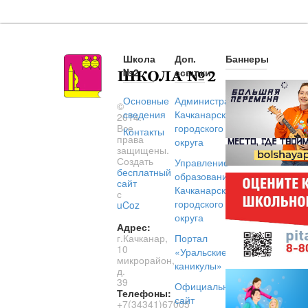
Школа
Доп.
Баннеры
№2
ссылки
Основные
Администрация
©
сведения
Качканарского
2014.
Все
городского
Контакты
права
округа
защищены.
Создать
Управление
бесплатный
образованием
сайт
Качканарского
с
городского
uCoz
округа
Адрес:
г.Качканар,
Портал
10
«Уральские
микрорайон,
каникулы»
д.
39
Официальный
Телефоны:
сайт
+7(34341)67005