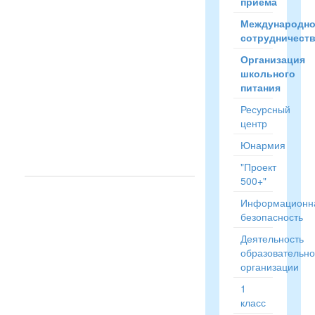
приёма
вызова
персонала
Международн
сотрудничест
Организация
школьного
питания
...
Ресурсный
Читать
центр
полностью
Юнармия
→
"Проект
500+"
Информационн
безопасность
Деятельность
образовательн
организации
1
класс