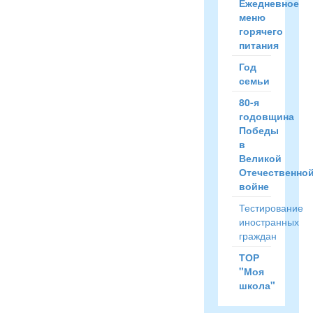
Ежедневное
меню
горячего
питания
Год
семьи
80-я
годовщина
Победы
в
Великой
Отечественно
войне
Тестирование
иностранных
граждан
ТОР
"Моя
школа"