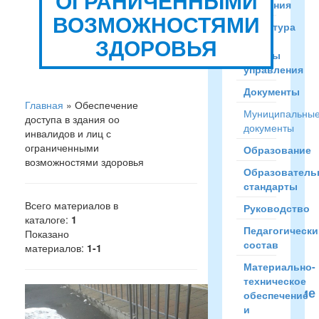
ОГРАНИЧЕННЫМИ
сведения
ВОЗМОЖНОСТЯМИ
Структура
ЗДОРОВЬЯ
и
органы
управления
Документы
Главная
»
Обеспечение
Муниципальны
доступа в здания оо
документы
инвалидов и лиц с
ограниченными
Образование
возможностями здоровья
Образователь
стандарты
Всего материалов в
Руководство
каталоге
:
1
Педагогически
Показано
состав
материалов
:
1-1
Материально-
техническое
Обеспечение
обеспечение
доступа
и