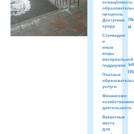
оснащённость
в
образователь
здания
процесса.
образовател
Доступная
организации
среда
инвалидов
Стипендии
и
и
иные
лиц
виды
с
материальной
ограниченны
поддержки
возможностя
Платные
здоровья.
образователь
услуги
Доступ
в
Финансово-
здание
хозяйственная
для
деятельность
инвалидов
Вакантные
обеспечен
места
пандусом,
для
кнопкой