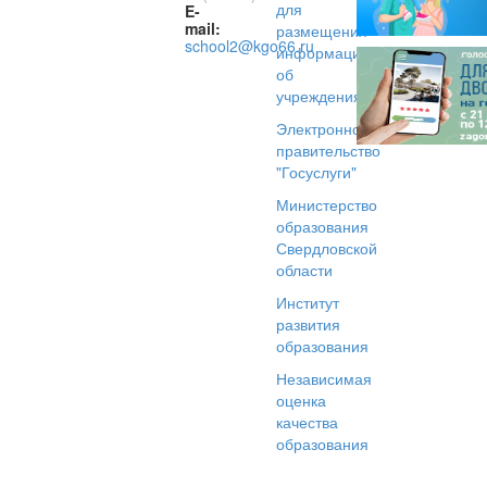
для
E-
mail:
размещения
school2@kgo66.ru
информации
об
учреждениях
Электронное
правительство
"Госуслуги"
Министерство
образования
Свердловской
области
Институт
развития
образования
Независимая
оценка
качества
образования