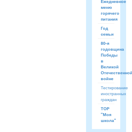
Ежедневное
меню
горячего
питания
Год
семьи
80-я
годовщина
Победы
в
Великой
Отечественно
войне
Тестирование
иностранных
граждан
ТОР
"Моя
школа"