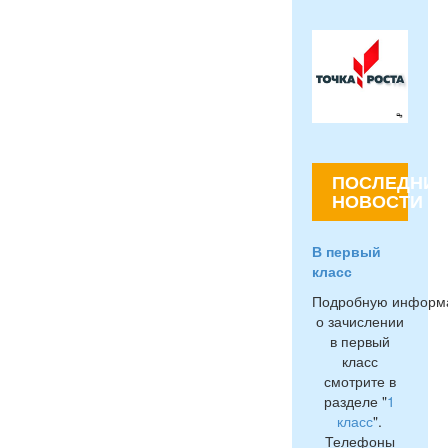
ПОСЛЕДНИЕ
НОВОСТИ
В первый
класс
Подробную информ
о зачислении
в первый
класс
смотрите в
разделе "
1
класс
".
Телефоны