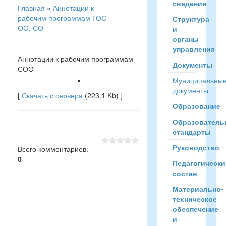
сведения
Главная
»
Аннотации к
рабочим программам ГОС
Структура
ОО, СО
и
органы
управления
Аннотации к рабочим программам
Документы
СОО
Муниципальны
документы
[
Скачать с сервера
(223.1 Kb) ]
Образование
Образователь
стандарты
Руководство
Всего комментариев
:
0
Педагогически
состав
Материально-
техническое
обеспечение
и