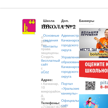
Школа
Доп.
Баннеры
№2
ссылки
Основные
Администрация
©
сведения
Качканарского
2014.
Все
городского
Контакты
права
округа
защищены.
Создать
Управление
бесплатный
образованием
сайт
Качканарского
с
городского
uCoz
округа
Адрес:
г.Качканар,
Портал
10
«Уральские
микрорайон,
каникулы»
д.
39
Официальный
Телефоны:
сайт
+7(34341)67005