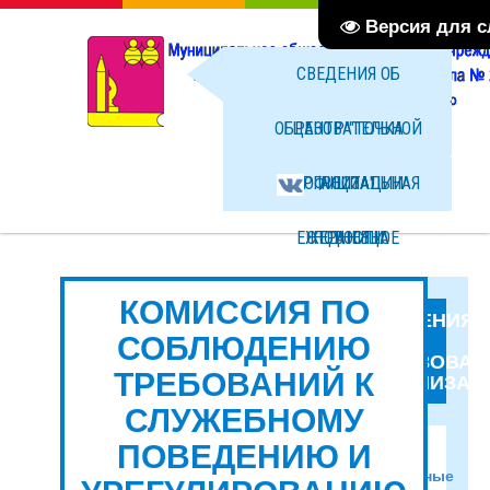
Версия для 
СВЕДЕНИЯ ОБ
ОБРАЗОВАТЕЛЬНОЙ
ЦЕНТР "ТОЧКА
ОРГАНИЗАЦИИ
ОФИЦИАЛЬНАЯ
РОСТА"
ЕЖЕДНЕВНОЕ
СТРАНИЦА
НОВОСТИ
МЕНЮ ГОРЯЧЕГО
ВКОНТАКТЕ
ФОТО
КОМИССИЯ ПО
СВЕДЕНИЯ
СОБЛЮДЕНИЮ
ОБ
ПИТАНИЯ
ФАЙЛЫ
ОБРАЗОВАТ
ТРЕБОВАНИЙ К
ОРГАНИЗАЦ
СЛУЖЕБНОМУ
ПОВЕДЕНИЮ И
Основные