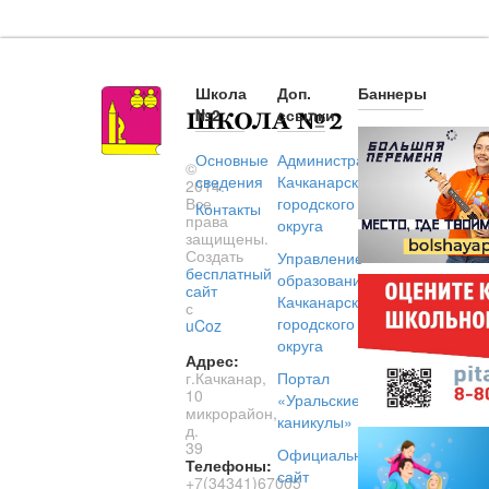
Школа
Доп.
Баннеры
№2
ссылки
Основные
Администрация
©
сведения
Качканарского
2014.
Все
городского
Контакты
права
округа
защищены.
Создать
Управление
бесплатный
образованием
сайт
Качканарского
с
городского
uCoz
округа
Адрес:
г.Качканар,
Портал
10
«Уральские
микрорайон,
каникулы»
д.
39
Официальный
Телефоны:
сайт
+7(34341)67005