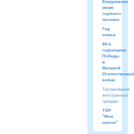
Ежедневное
меню
горячего
питания
Год
семьи
80-я
годовщина
Победы
в
Великой
Отечественно
войне
Тестирование
иностранных
граждан
ТОР
"Моя
школа"