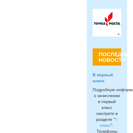
ПОСЛЕДНИЕ
НОВОСТИ
В первый
класс
Подробную информ
о зачислении
в первый
класс
смотрите в
разделе "
1
класс
".
Телефоны