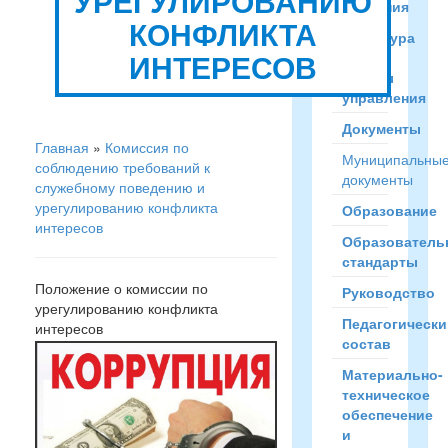
УРЕГУЛИРОВАНИЮ
сведения
КОНФЛИКТА
Структура
ИНТЕРЕСОВ
и
органы
управления
Документы
Главная
»
Комиссия по
Муниципальны
соблюдению требований к
документы
служебному поведению и
урегулированию конфликта
Образование
интересов
Образователь
стандарты
Положение о комиссии по
Руководство
урегулированию конфликта
Педагогически
интересов
состав
Материально-
техническое
обеспечение
и