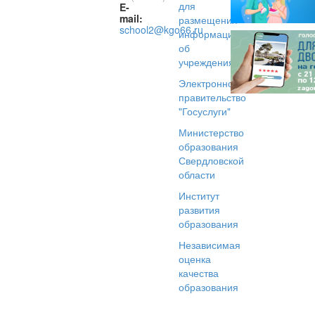
для
E-
mail:
размещения
school2@kgo66.ru
информации
об
учреждениях
Электронное
правительство
"Госуслуги"
Министерство
образования
Свердловской
области
Институт
развития
образования
Независимая
оценка
качества
образования