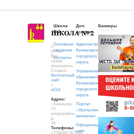
Школа
Доп.
Баннеры
№2
ссылки
Основные
Администрация
©
сведения
Качканарского
2014.
Все
городского
Контакты
права
округа
защищены.
Создать
Управление
бесплатный
образованием
сайт
Качканарского
с
городского
uCoz
округа
Адрес:
г.Качканар,
Портал
10
«Уральские
микрорайон,
каникулы»
д.
39
Официальный
Телефоны:
сайт
+7(34341)67005