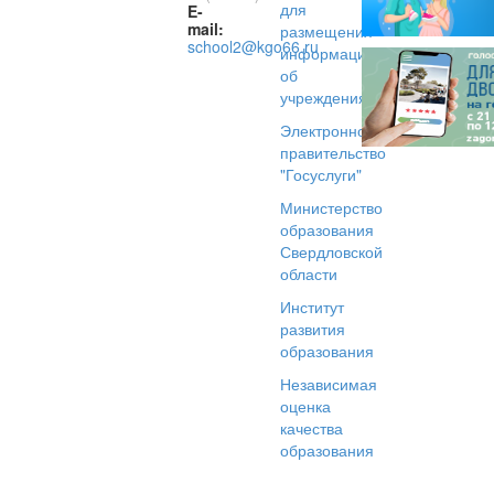
для
E-
mail:
размещения
school2@kgo66.ru
информации
об
учреждениях
Электронное
правительство
"Госуслуги"
Министерство
образования
Свердловской
области
Институт
развития
образования
Независимая
оценка
качества
образования