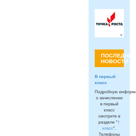
ПОСЛЕДНИЕ
НОВОСТИ
В первый
класс
Подробную информ
о зачислении
в первый
класс
смотрите в
разделе "
1
класс
".
Телефоны