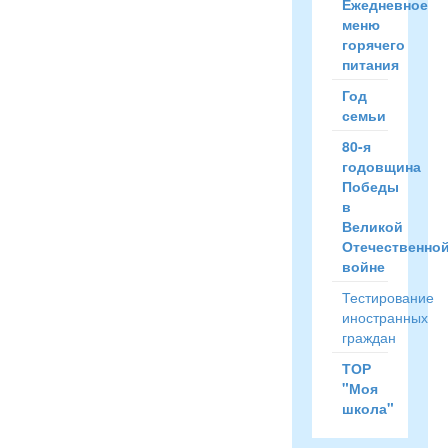
Ежедневное
меню
горячего
питания
Год
семьи
80-я
годовщина
Победы
в
Великой
Отечественно
войне
Тестирование
иностранных
граждан
ТОР
"Моя
школа"