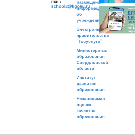
mail:
размещения
school2@kgo66.ru
информации
об
учреждениях
Электронное
правительство
"Госуслуги"
Министерство
образования
Свердловской
области
Институт
развития
образования
Независимая
оценка
качества
образования