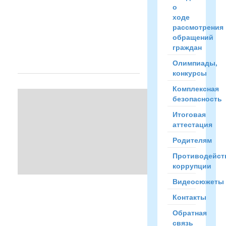
о
ходе
...
рассмотрения
Читать
обращений
полностью
граждан
→
Олимпиады,
конкурсы
Комплексная
Научное
безопасность
общество
Итоговая
учащихся
аттестация
Опубликовал
rubleva
Родителям
19.Ноября.14
в
Противодейст
15:12
коррупции
Видеосюжеты
Начинает
Контакты
свою
Обратная
работу
связь
научное