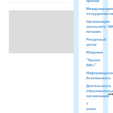
приёма
Международн
«Школа
сотрудничест
будущих
Организация
первоклассн
школьного
питания
Опубликовал
rubleva
Ресурсный
19.Ноября.14
в
центр
15:12
Юнармия
"Проект
8
500+"
ноября
Информацион
начала
безопасность
работу
«Школа
Деятельность
будущих
образователь
первокласснико
организации
Дошкольники
1
пройдут
класс
курс