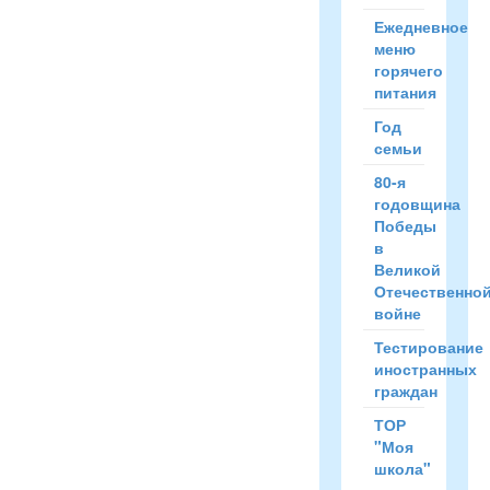
общество
Ежедневное
учащихся.
меню
На
горячего
данный
питания
момент
Год
разработано
семьи
Положение
о
80-я
школьном
годовщина
НОУ,
Победы
выбраны
в
руководитель
Великой
и
Отечественно
кураторы.
войне
Скоро
Тестирование
открытие!
иностранных
граждан
...
ТОР
Читать
"Моя
полностью
школа"