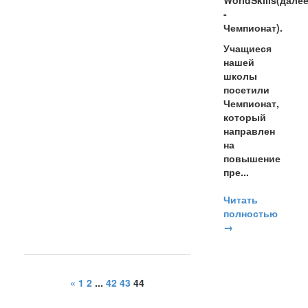
WorldSkills(дале
-
Чемпионат).
Учащиеся
нашей
школы
посетили
Чемпионат,
который
направлен
на
повышение
пре...
Читать
полностью
→
«
1
2
...
42
43
44