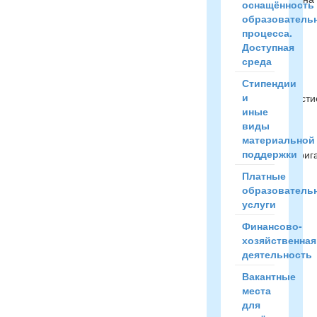
оснащённость
Катя,
образователь
Симакина
процесса.
Лера, Сысуева
Доступная
Аня,
среда
Ежова
Стипендии
Лена
и
принимала участи
иные
в
виды
ежегодном
материальной
городском
поддержки
конкурсе агитбриг
между
Платные
школами
образователь
нашего
услуги
города
«Я
-
Финансово-
Лиде...
хозяйственная
деятельность
Читать
Вакантные
полностью
места
→
для