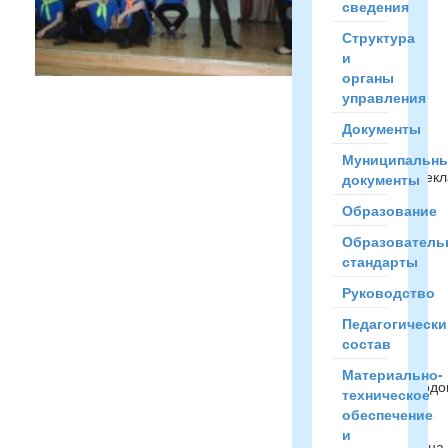
rubleva
сведения
20.Ноября.14
в
Структура
15:27
и
20
органы
ноября
управления
2014
Документы
года
сборная
Муниципальн
команда старшекл
документы
школы
Образование
в
составе:
Образователь
стандарты
Шпаченко
Дима,
Руководство
Ветчинов
Педагогически
Вова, Готанян
состав
Илья,
Голубев
Материально-
Максим, Козеродо
техническое
Кирилл,
обеспечение
Панов
и
Женя, Парамзина