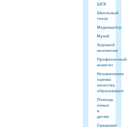
адаптации
ШСК
к
школе,
Школьный
познакомятся
театр
со
Медиацентр
своими
будущими
Музей
учителями.
Хоровой
Занятия
коллектив
проводятся
с
Профсоюзный
элементами
комитет
игры,
Независимая
способствуют
оценка
более
качества
быстрой
образования
адаптации
к
Помощь
обучению
семье
в
и
начальной
детям
школе.
Сведения