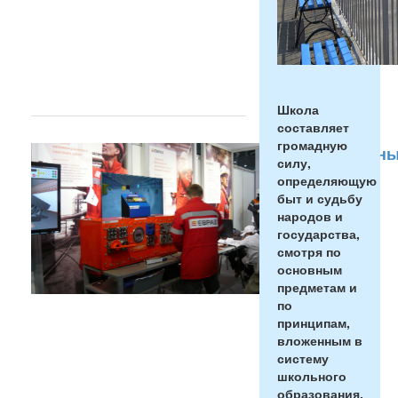
...
Читать
полностью
→
Школа
составляет
громадную
Национальн
силу,
чемпионат
определяющую
рабочих
быт и судьбу
народов и
профессий
государства,
Опубликовал
смотря по
rubleva
05.Ноября.14
основным
в
предметам и
09:09
по
31
принципам,
октября
2014
вложенным в
года
систему
ОАО
школьного
Евраз
образования.