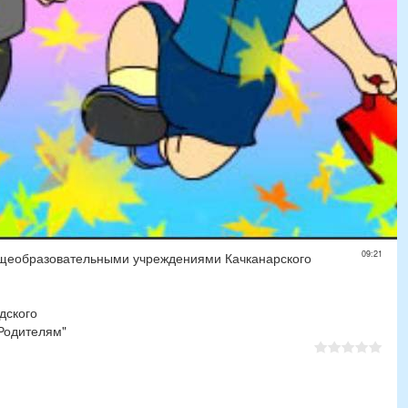
09:21
бщеобразовательными учреждениями Качканарского
дского
"Родителям"