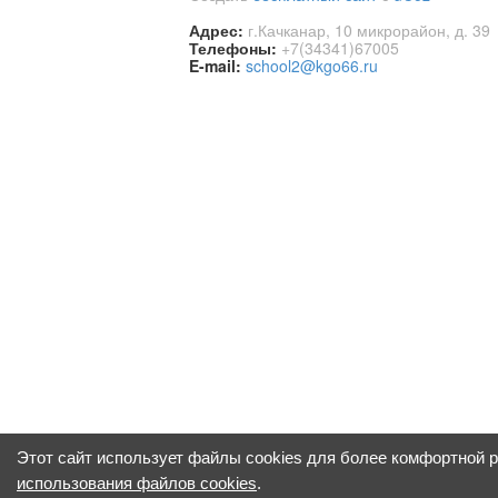
Адрес:
г.Качканар, 10 микрорайон, д. 39
Телефоны:
+7(34341)67005
E-mail:
school2@kgo66.ru
Этот сайт использует файлы cookies для более комфортной 
использования файлов cookies
.