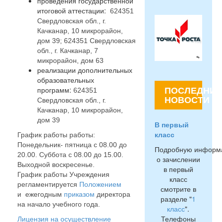
проведения государственной
итоговой аттестации:
624351
Свердловская обл., г.
Качканар, 10 микрорайон,
дом 39; 624351 Свердловская
обл., г. Качканар, 7
микрорайон, дом 63
реализации дополнительных
образовательных
ПОСЛЕДНИЕ
программ:
624351
НОВОСТИ
Свердловская обл., г.
Качканар, 10 микрорайон,
дом 39
В первый
класс
График работы работы:
Понедельник- пятница с 08.00 до
Подробную информ
20.00. Суббота с 08.00 до 15.00.
о зачислении
Выходной воскресенье.
в первый
График работы Учреждения
класс
регламентируется
Положением
смотрите в
и ежегодным
приказом
директора
разделе "
1
на начало учебного года.
класс
".
Телефоны
Лицензия на осуществление