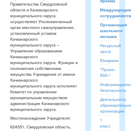
приёма
Правительства Свердловской
области и Качканарского
Международн
муниципального округа
сотрудничест
осуществляет Уполномоченный
Организация
орган местного самоуправления,
школьного
установленный уставом
питания
Качканарского
муниципального округа –
Ресурсный
Управление образованием
центр
Качканарского
Юнармия
муниципального округа. Функции и
полномочия собственника
"Проект
имущества Учреждения от имени
500+"
Качканарского
Информационн
муниципального округа исполняет
безопасность
Комитет по управлению
муниципальным имуществом
Деятельность
администрации Качканарского
образовательн
муниципального округа.
организации
Местонахождение Учредителя:
1
класс
624351, Свердловская область,