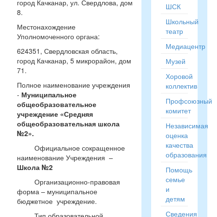
город Качканар, ул. Свердлова, дом
ШСК
8.
Школьный
Местонахождение
театр
Уполномоченного органа:
Медиацентр
624351, Свердловская область,
город Качканар, 5 микрорайон, дом
Музей
71.
Хоровой
Полное наименование учреждения
коллектив
-
Муниципальное
Профсоюзный
общеобразовательное
комитет
учреждение «Средняя
общеобразовательная школа
Независимая
№2».
оценка
качества
Официальное сокращенное
образования
наименование Учреждения –
Школа №2
Помощь
семье
Организационно-правовая
и
форма – муниципальное
детям
бюджетное учреждение.
Сведения
Тип образовательной