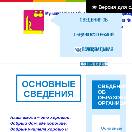
Версия для 
СВЕДЕНИЯ ОБ
ОБРАЗОВАТЕЛЬНОЙ
ЦЕНТР "ТОЧКА
ОРГАНИЗАЦИИ
ОФИЦИАЛЬНАЯ
РОСТА"
ЕЖЕДНЕВНОЕ
СТРАНИЦА
НОВОСТИ
МЕНЮ ГОРЯЧЕГО
ВКОНТАКТЕ
ФОТО
ОСНОВНЫЕ
СВЕДЕНИЯ
СВЕДЕНИЯ
ОБ
ПИТАНИЯ
ФАЙЛЫ
ОБРАЗОВАТ
ОРГАНИЗАЦ
Наша школа – это хороший,
добрый дом, где хорошие,
Основные
добрые учителя хорошо и