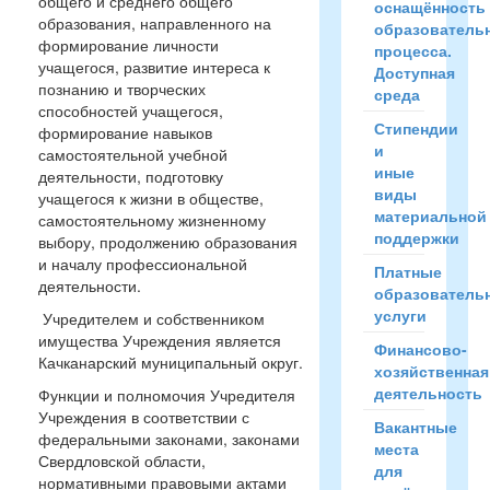
общего и среднего общего
оснащённость
образования, направленного на
образователь
формирование личности
процесса.
учащегося, развитие интереса к
Доступная
познанию и творческих
среда
способностей учащегося,
Стипендии
формирование навыков
и
самостоятельной учебной
иные
деятельности, подготовку
виды
учащегося к жизни в обществе,
материальной
самостоятельному жизненному
поддержки
выбору, продолжению образования
и началу профессиональной
Платные
деятельности.
образователь
услуги
Учредителем и собственником
имущества Учреждения является
Финансово-
Качканарский муниципальный округ.
хозяйственная
деятельность
Функции и полномочия Учредителя
Учреждения в соответствии с
Вакантные
федеральными законами, законами
места
Свердловской области,
для
нормативными правовыми актами