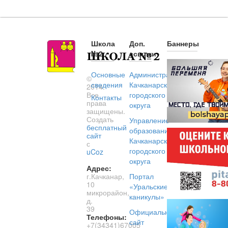
Школа
Доп.
Баннеры
№2
ссылки
Основные
Администрация
©
сведения
Качканарского
2014.
Все
городского
Контакты
права
округа
защищены.
Создать
Управление
бесплатный
образованием
сайт
Качканарского
с
городского
uCoz
округа
Адрес:
г.Качканар,
Портал
10
«Уральские
микрорайон,
каникулы»
д.
39
Официальный
Телефоны:
сайт
+7(34341)67005