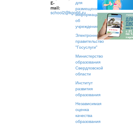
для
E-
mail:
размещения
school2@kgo66.ru
информации
об
учреждениях
Электронное
правительство
"Госуслуги"
Министерство
образования
Свердловской
области
Институт
развития
образования
Независимая
оценка
качества
образования