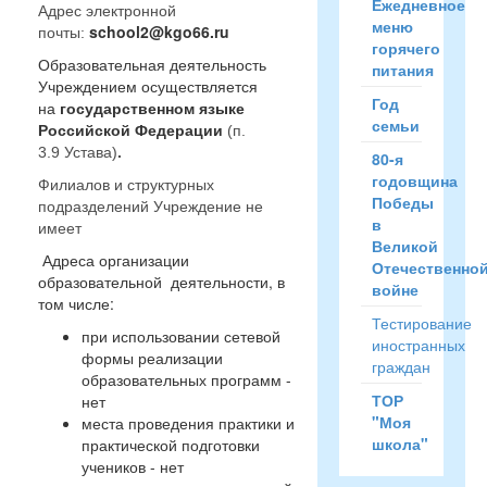
Ежедневное
Адрес электронной
меню
school2@kgo66.ru
почты:
горячего
Образовательная деятельность
питания
Учреждением осуществляется
Год
на
государственном языке
семьи
Российской Федерации
(п.
3.9 Устава)
.
80-я
годовщина
Филиалов и структурных
Победы
подразделений Учреждение не
в
имеет
Великой
Адреса организации
Отечественно
образовательной деятельности, в
войне
том числе:
Тестирование
при использовании сетевой
иностранных
формы реализации
граждан
образовательных программ -
ТОР
нет
"Моя
места проведения практики и
школа"
практической подготовки
учеников - нет