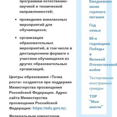
программам естественно-
Ежедневное
научной и технической
меню
направленностей;
горячего
питания
проведение внеклассных
мероприятий для
Год
обучающихся;
семьи
организация
80-я
образовательных
годовщина
мероприятий, в том числе в
Победы
дистанционном формате с
в
участием обучающихся из
Великой
других образовательных
Отечественно
организаций.
войне
Центры образования «Точка
Тестирование
роста» создаются при поддержке
иностранных
Министерства просвещения
граждан
Российской Федерации. Адрес
ТОР
сайта Министерства
"Моя
просвещения Российской
школа"
Федерации:
https://edu.gov.ru/
.
Федеральным оператором