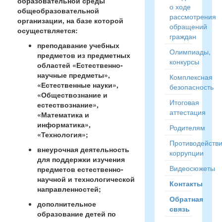
образовательной среды
о ходе
общеобразовательной
рассмотрения
организации, на базе которой
обращений
осуществляется:
граждан
преподавание учебных
Олимпиады,
предметов из предметных
конкурсы
областей «Естественно-
научные предметы»,
Комплексная
«Естественные науки»,
безопасность
«Обществознание и
Итоговая
естествознание»,
аттестация
«Математика и
информатика»,
Родителям
«Технология»;
Противодейств
внеурочная деятельность
коррупции
для поддержки изучения
Видеосюжеты
предметов естественно-
научной и технологической
Контакты
направленностей;
Обратная
дополнительное
связь
образование детей по