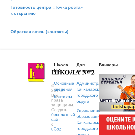
Готовность центра «Точка роста»
к открытию
Обратная связь (контакты)
Школа
Доп.
Баннеры
№2
ссылки
Основные
Администрация
©
сведения
Качканарского
2014.
Все
городского
Контакты
права
округа
защищены.
Создать
Управление
бесплатный
образованием
сайт
Качканарского
с
городского
uCoz
округа