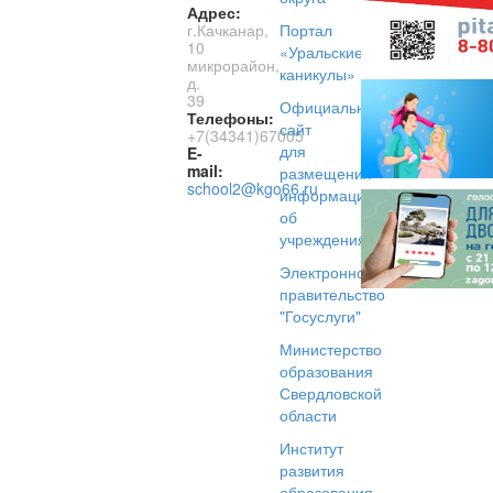
Адрес:
г.Качканар,
Портал
10
«Уральские
микрорайон,
каникулы»
д.
39
Официальный
Телефоны:
сайт
+7(34341)67005
для
E-
mail:
размещения
school2@kgo66.ru
информации
об
учреждениях
Электронное
правительство
"Госуслуги"
Министерство
образования
Свердловской
области
Институт
развития
образования