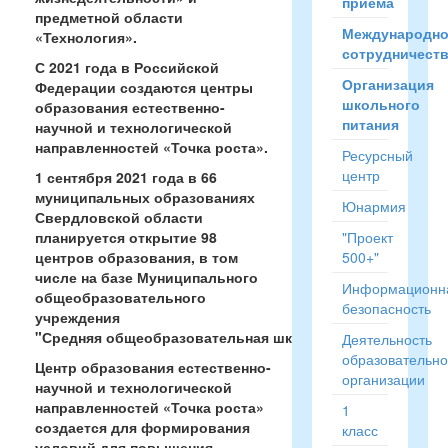
приёма
предметной области
Международн
«Технология».
сотрудничест
С 2021 года в Российской
Организация
Федерации создаются центры
школьного
образования естественно-
питания
научной и технологической
направленностей «Точка роста».
Ресурсный
центр
1 сентября 2021 года в 66
муниципальных образованиях
Юнармия
Свердловской области
планируется открытие 98
"Проект
центров образования, в том
500+"
числе на базе
Муниципального
Информационн
общеобразовательного
безопасность
учреждения
"Средняя общеобразовательная школа №2"
.
Деятельность
образовательн
Центр образования естественно-
организации
научной и технологической
направленностей «Точка роста»
1
создается для формирования
класс
условий для повышения