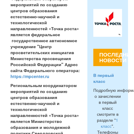
мероприятий по созданию
центров образования
естественно-научной и
технологической
направленностей «Точка роста»
является федеральное
государственное автнономное
учреждение "Центр
просветительских инициатив
ПОСЛЕДНИЕ
Министерства просвещения
НОВОСТИ
Российской Федерации" Адрес
сайта Федерального оператора:
В первый
https://
mpcenter.ru
класс
Региональным координатором
Подробную информ
мероприятий по созданию
о зачислении
центров образования
в первый
естественно-научной и
класс
технологической
смотрите в
направленностей «Точка роста»
разделе "
1
является Министерство
класс
".
образования и молодежной
Телефоны
политики Свердловской