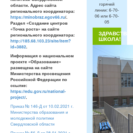
горячей
области. Адрес сайта
линии: 6-70-
регионального координатора:
06 или 6-70-
https://minobraz.egov66.ru
/.
05
Раздел «Создание центров
«Точка роста» на сайте
ЗДРАВСТВУЙ
регионального координатора:
ШКОЛА!
http://185.68.103.23/site/item?
id=3882
.
Информация о национальном
проекте «Образование»
размещена на сайте
Министерства просвещения
Российской Федерации по
ссылке:
https://edu.gov.ru/national-
project/
.
Приказ № 146-Д от 10.02.2021 г.
Министерства образования и
молодежной политики
Свердловской области
Приказ № 56-Д от 28.01.2021 г.