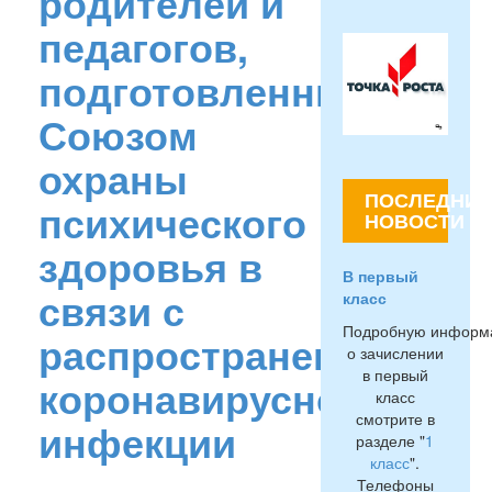
родителей и
педагогов,
подготовленные
Союзом
охраны
ПОСЛЕДНИЕ
психического
НОВОСТИ
здоровья в
В первый
связи с
класс
Подробную информ
распространением
о зачислении
в первый
коронавирусной
класс
смотрите в
инфекции
разделе "
1
класс
".
Телефоны