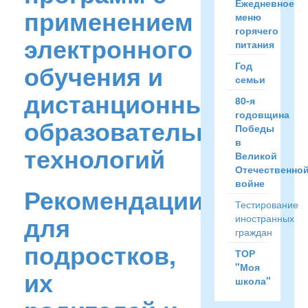
Ежедневное
применением
меню
горячего
электронного
питания
обучения и
Год
семьи
дистанционных
80-я
годовщина
образовательных
Победы
в
технологий
Великой
Отечественно
войне
Рекомендации
Тестирование
для
иностранных
граждан
подростков,
ТОР
"Моя
их
школа"