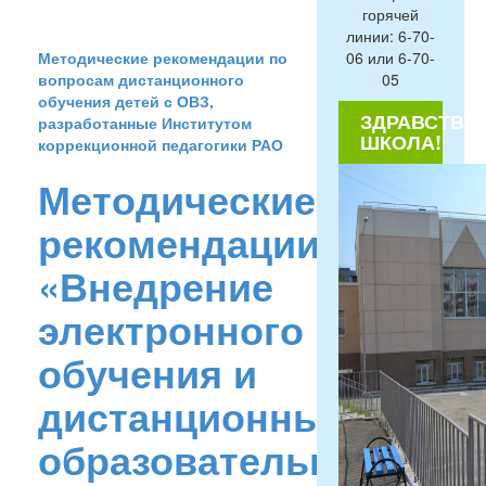
горячей
линии: 6-70-
06 или 6-70-
Методические рекомендации по
05
вопросам дистанционного
обучения детей с ОВЗ,
ЗДРАВСТВУЙ
разработанные Институтом
ШКОЛА!
коррекционной педагогики РАО
Методические
рекомендации
«Внедрение
электронного
обучения и
дистанционных
образовательных