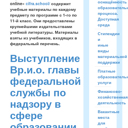
оснащённость
online»
cifra.school/
содержит
образователь
учебные материалы по каждому
процесса.
предмету по программе с 1-го по
Доступная
11-й класс. Они предоставлены
среда
крупнейшими издательствами
учебной литературы. Материалы
Стипендии
взяты из учебников, входящих в
и
федеральный перечень.
иные
виды
Выступление
материальной
поддержки
Вр.и.о. главы
Платные
федеральной
образователь
услуги
службы по
Финансово-
хозяйственная
надзору в
деятельность
сфере
Вакантные
места
образовании
для