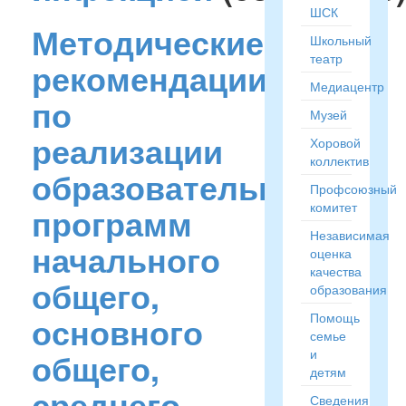
ШСК
Методические
Школьный
театр
рекомендации
Медиацентр
по
Музей
реализации
Хоровой
коллектив
образовательных
Профсоюзный
комитет
программ
Независимая
начального
оценка
качества
общего,
образования
основного
Помощь
семье
общего,
и
детям
среднего
Сведения