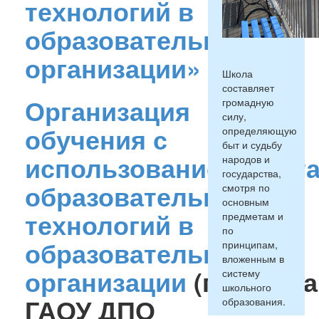
технологий в
образовательной
организации»
Школа
составляет
Организация
громадную
силу,
обучения с
определяющую
быт и судьбу
использованием дист
народов и
государства,
образовательных
смотря по
основным
технологий в
предметам и
по
образовательной
принципам,
вложенным в
организации
(презент
систему
школьного
ГАОУ ДПО
образования.