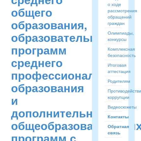
о ходе
общего
рассмотрения
обращений
образования,
граждан
образовательных
Олимпиады,
конкурсы
программ
Комплексная
безопасность
среднего
Итоговая
профессионального
аттестация
Родителям
образования
Противодейств
и
коррупции
Видеосюжеты
дополнительных
Контакты
общеобразовательны
Обратная
связь
программ с