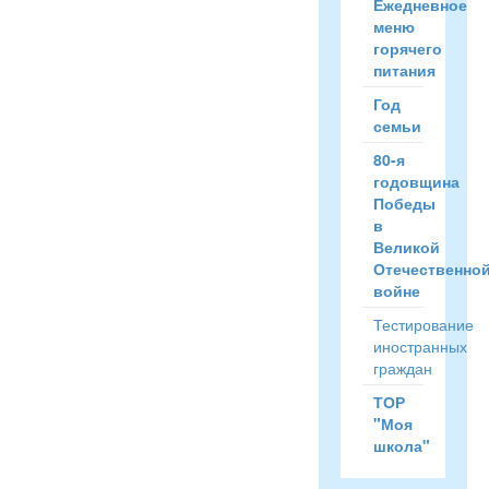
Ежедневное
меню
горячего
питания
Год
семьи
80-я
годовщина
Победы
в
Великой
Отечественно
войне
Тестирование
иностранных
граждан
ТОР
"Моя
школа"