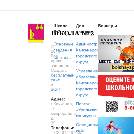
Школа
Доп.
Баннеры
№2
ссылки
Основные
Администрация
©
сведения
Качканарского
2014.
Все
городского
Контакты
права
округа
защищены.
Создать
Управление
бесплатный
образованием
сайт
Качканарского
с
городского
uCoz
округа
Адрес:
г.Качканар,
Портал
10
«Уральские
микрорайон,
каникулы»
д.
39
Официальный
Телефоны:
сайт
+7(34341)67005