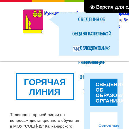
Версия для 
СВЕДЕНИЯ ОБ
ОБРАЗОВАТЕЛЬНОЙ
ЦЕНТР "ТОЧКА
ОРГАНИЗАЦИИ
ОФИЦИАЛЬНАЯ
РОСТА"
ЕЖЕДНЕВНОЕ
СТРАНИЦА
НОВОСТИ
МЕНЮ ГОРЯЧЕГО
ВКОНТАКТЕ
ФОТО
ГОРЯЧАЯ
СВЕДЕНИЯ
ЛИНИЯ
ОБ
ПИТАНИЯ
ФАЙЛЫ
ОБРАЗОВАТ
ОРГАНИЗАЦ
Телефоны горячей линии по
вопросам дистанционного обучения
Основные
в МОУ "СОШ №2" Качканарского