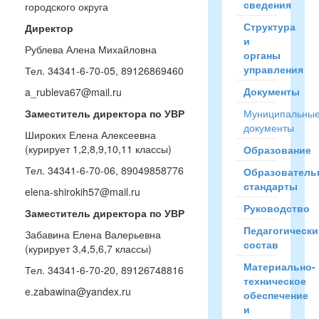
сведения
городского округа
Структура
Директор
и
Рублева Алена Михайловна
органы
управления
Тел. 34341-6-70-05, 89126869460
Документы
a_rubleva67@mail.ru
Заместитель директора по УВР
Муниципальны
документы
Широких Елена Алексеевна
(курирует 1,2,8,9,10,11 классы)
Образование
Тел. 34341-6-70-06, 89049858776
Образователь
стандарты
elena-shirokih57@mail.ru
Руководство
Заместитель директора по УВР
Педагогически
Забавина Елена Валерьевна
состав
(курирует 3,4,5,6,7 классы)
Материально-
Тел. 34341-6-70-20, 89126748816
техническое
e.zabawina@yandex.ru
обеспечение
и