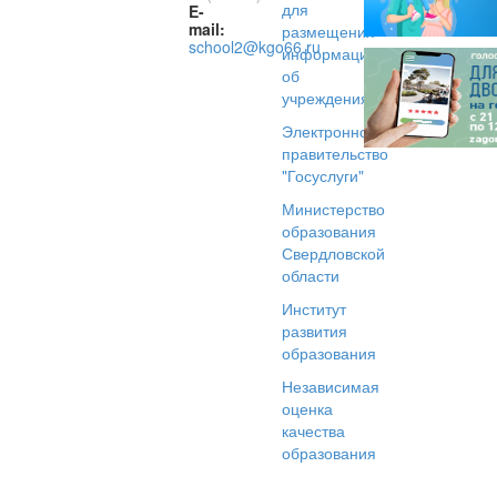
для
E-
mail:
размещения
school2@kgo66.ru
информации
об
учреждениях
Электронное
правительство
"Госуслуги"
Министерство
образования
Свердловской
области
Институт
развития
образования
Независимая
оценка
качества
образования