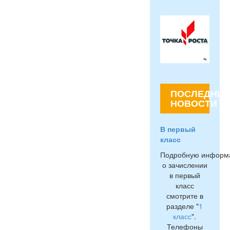
ПОСЛЕДНИЕ
НОВОСТИ
В первый
класс
Подробную информ
о зачислении
в первый
класс
смотрите в
разделе "
1
класс
".
Телефоны