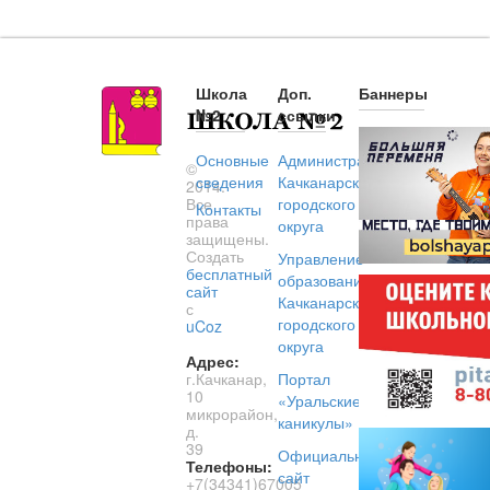
Школа
Доп.
Баннеры
№2
ссылки
Основные
Администрация
©
сведения
Качканарского
2014.
Все
городского
Контакты
права
округа
защищены.
Создать
Управление
бесплатный
образованием
сайт
Качканарского
с
городского
uCoz
округа
Адрес:
г.Качканар,
Портал
10
«Уральские
микрорайон,
каникулы»
д.
39
Официальный
Телефоны:
сайт
+7(34341)67005