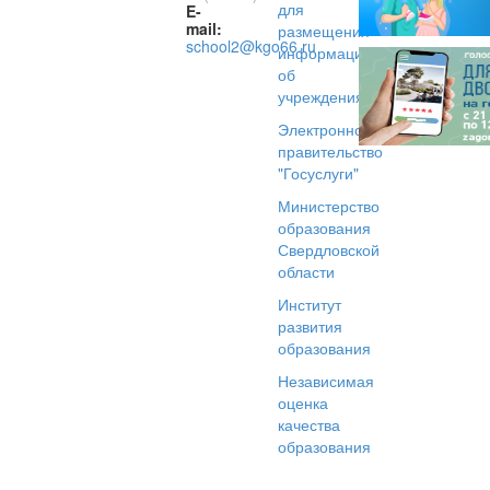
для
E-
mail:
размещения
school2@kgo66.ru
информации
об
учреждениях
Электронное
правительство
"Госуслуги"
Министерство
образования
Свердловской
области
Институт
развития
образования
Независимая
оценка
качества
образования