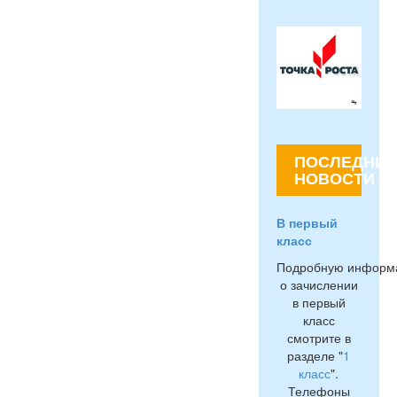
ПОСЛЕДНИЕ
НОВОСТИ
В первый
класс
Подробную информ
о зачислении
в первый
класс
смотрите в
разделе "
1
класс
".
Телефоны