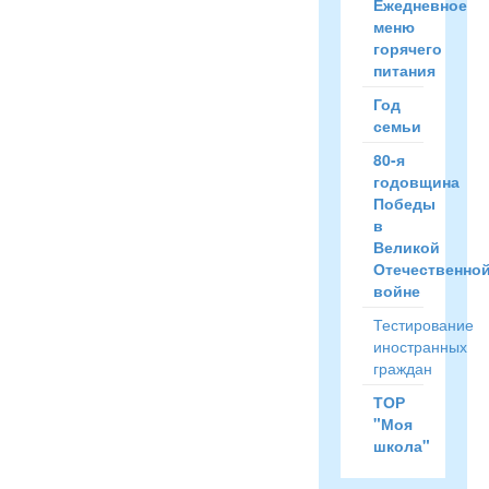
Ежедневное
меню
горячего
питания
Год
семьи
80-я
годовщина
Победы
в
Великой
Отечественно
войне
Тестирование
иностранных
граждан
ТОР
"Моя
школа"