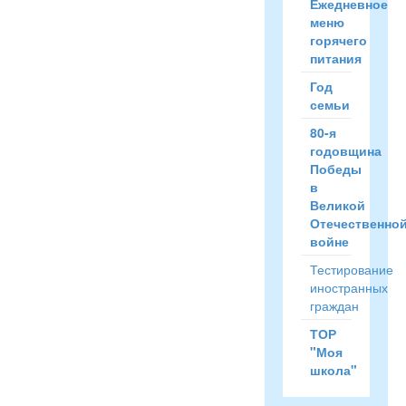
Ежедневное
меню
горячего
питания
Год
семьи
80-я
годовщина
Победы
в
Великой
Отечественно
войне
Тестирование
иностранных
граждан
ТОР
"Моя
школа"