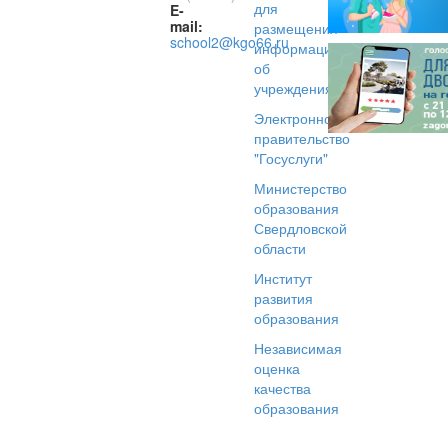
для
E-
mail:
размещения
school2@kgo66.ru
информации
об
учреждениях
Электронное
правительство
"Госуслуги"
Министерство
образования
Свердловской
области
Институт
развития
образования
Независимая
оценка
качества
образования