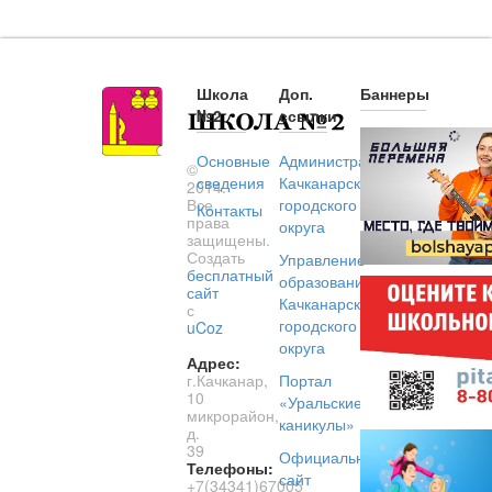
Школа
Доп.
Баннеры
№2
ссылки
Основные
Администрация
©
сведения
Качканарского
2014.
Все
городского
Контакты
права
округа
защищены.
Создать
Управление
бесплатный
образованием
сайт
Качканарского
с
городского
uCoz
округа
Адрес:
г.Качканар,
Портал
10
«Уральские
микрорайон,
каникулы»
д.
39
Официальный
Телефоны:
сайт
+7(34341)67005