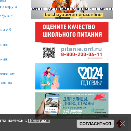
ием
го округа
икулы»
я
ии об
ство
ания
азования
чества
оглашаетесь с
Политикой
Вверх
СОГЛАСИТЬСЯ