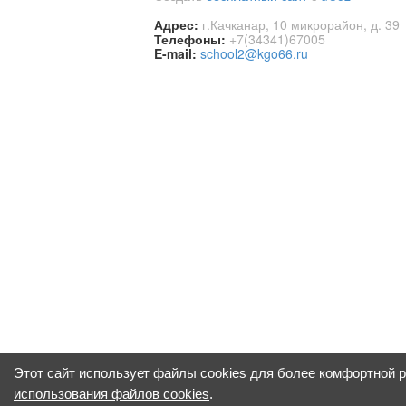
Адрес:
г.Качканар, 10 микрорайон, д. 39
Телефоны:
+7(34341)67005
E-mail:
school2@kgo66.ru
Этот сайт использует файлы cookies для более комфортной 
использования файлов cookies
.