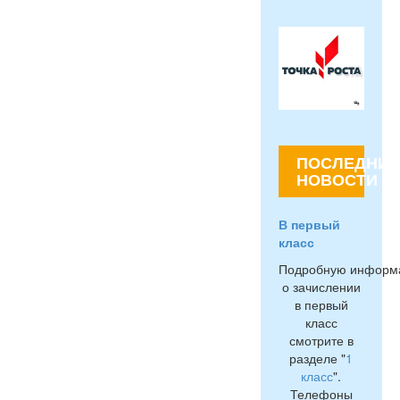
ПОСЛЕДНИЕ
НОВОСТИ
В первый
класс
Подробную информ
о зачислении
в первый
класс
смотрите в
разделе "
1
класс
".
Телефоны