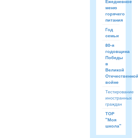
Ежедневное
меню
горячего
питания
Год
семьи
80-я
годовщина
Победы
в
Великой
Отечественно
войне
Тестирование
иностранных
граждан
ТОР
"Моя
школа"