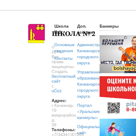
Школа
Доп.
Баннеры
№2
ссылки
Основные
Администрация
©
сведения
Качканарского
2014.
Все
городского
Контакты
права
округа
защищены.
Создать
Управление
бесплатный
образованием
сайт
Качканарского
с
городского
uCoz
округа
Адрес:
г.Качканар,
Портал
10
«Уральские
микрорайон,
каникулы»
д.
39
Официальный
Телефоны:
сайт
+7(34341)67005