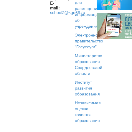
для
E-
mail:
размещения
school2@kgo66.ru
информации
об
учреждениях
Электронное
правительство
"Госуслуги"
Министерство
образования
Свердловской
области
Институт
развития
образования
Независимая
оценка
качества
образования