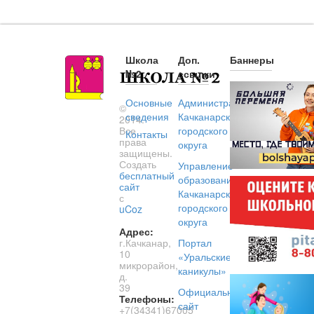
Школа
Доп.
Баннеры
№2
ссылки
Основные
Администрация
©
сведения
Качканарского
2014.
Все
городского
Контакты
права
округа
защищены.
Создать
Управление
бесплатный
образованием
сайт
Качканарского
с
городского
uCoz
округа
Адрес:
г.Качканар,
Портал
10
«Уральские
микрорайон,
каникулы»
д.
39
Официальный
Телефоны:
сайт
+7(34341)67005