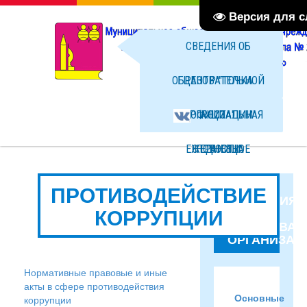
Версия для 
СВЕДЕНИЯ ОБ
ОБРАЗОВАТЕЛЬНОЙ
ЦЕНТР "ТОЧКА
ОРГАНИЗАЦИИ
ОФИЦИАЛЬНАЯ
РОСТА"
ЕЖЕДНЕВНОЕ
СТРАНИЦА
НОВОСТИ
МЕНЮ ГОРЯЧЕГО
ВКОНТАКТЕ
ФОТО
ПРОТИВОДЕЙСТВИЕ
СВЕДЕНИЯ
КОРРУПЦИИ
ОБ
ПИТАНИЯ
ФАЙЛЫ
ОБРАЗОВАТ
ОРГАНИЗАЦ
Нормативные правовые и иные
акты в сфере противодействия
Основные
коррупции