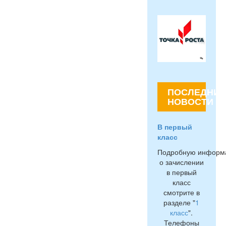
ПОСЛЕДНИЕ
НОВОСТИ
В первый
класс
Подробную информ
о зачислении
в первый
класс
смотрите в
разделе "
1
класс
".
Телефоны