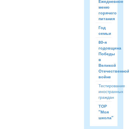
Ежедневное
меню
горячего
питания
Год
семьи
80-я
годовщина
Победы
в
Великой
Отечественно
войне
Тестирование
иностранных
граждан
ТОР
"Моя
школа"