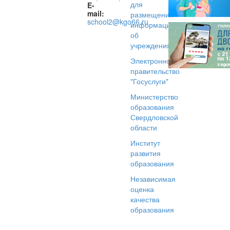
для
E-
mail:
размещения
school2@kgo66.ru
информации
об
учреждениях
Электронное
правительство
"Госуслуги"
Министерство
образования
Свердловской
области
Институт
развития
образования
Независимая
оценка
качества
образования