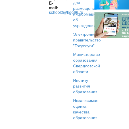
для
E-
mail:
размещения
school2@kgo66.ru
информации
об
учреждениях
Электронное
правительство
"Госуслуги"
Министерство
образования
Свердловской
области
Институт
развития
образования
Независимая
оценка
качества
образования