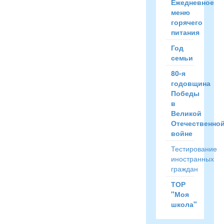
Ежедневное
меню
горячего
питания
Год
семьи
80-я
годовщина
Победы
в
Великой
Отечественно
войне
Тестирование
иностранных
граждан
ТОР
"Моя
школа"