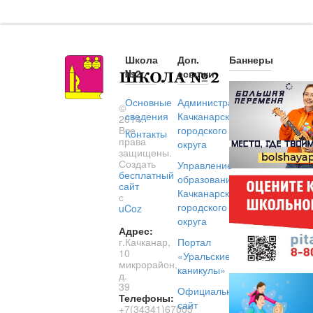
Школа
Доп.
Баннеры
№2
ссылки
Основные
Администрация
©
сведения
Качканарского
2014.
Все
городского
Контакты
права
округа
защищены.
Создать
Управление
бесплатный
образованием
сайт
Качканарского
с
городского
uCoz
округа
Адрес:
г.Качканар,
Портал
10
«Уральские
микрорайон,
каникулы»
д.
39
Официальный
Телефоны:
сайт
+7(34341)67005