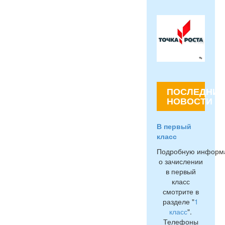
ПОСЛЕДНИЕ
НОВОСТИ
В первый
класс
Подробную информ
о зачислении
в первый
класс
смотрите в
разделе "
1
класс
".
Телефоны