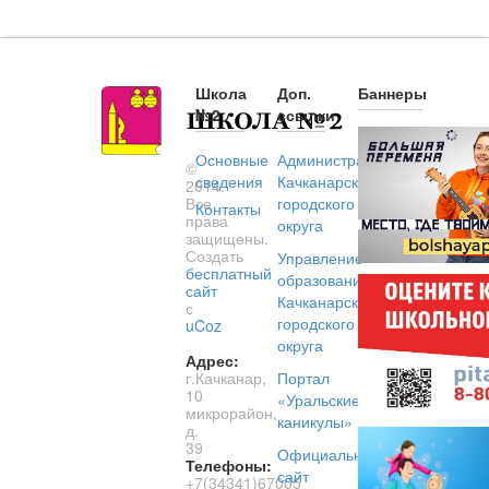
Школа
Доп.
Баннеры
№2
ссылки
Основные
Администрация
©
сведения
Качканарского
2014.
Все
городского
Контакты
права
округа
защищены.
Создать
Управление
бесплатный
образованием
сайт
Качканарского
с
городского
uCoz
округа
Адрес:
г.Качканар,
Портал
10
«Уральские
микрорайон,
каникулы»
д.
39
Официальный
Телефоны:
сайт
+7(34341)67005