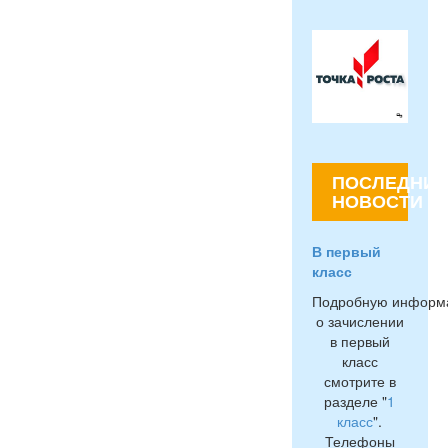
ПОСЛЕДНИЕ
НОВОСТИ
В первый
класс
Подробную информ
о зачислении
в первый
класс
смотрите в
разделе "
1
класс
".
Телефоны