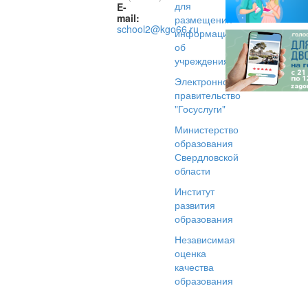
для
E-
mail:
размещения
school2@kgo66.ru
информации
об
учреждениях
Электронное
правительство
"Госуслуги"
Министерство
образования
Свердловской
области
Институт
развития
образования
Независимая
оценка
качества
образования