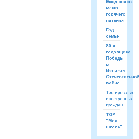
Ежедневное
меню
горячего
питания
Год
семьи
80-я
годовщина
Победы
в
Великой
Отечественно
войне
Тестирование
иностранных
граждан
ТОР
"Моя
школа"