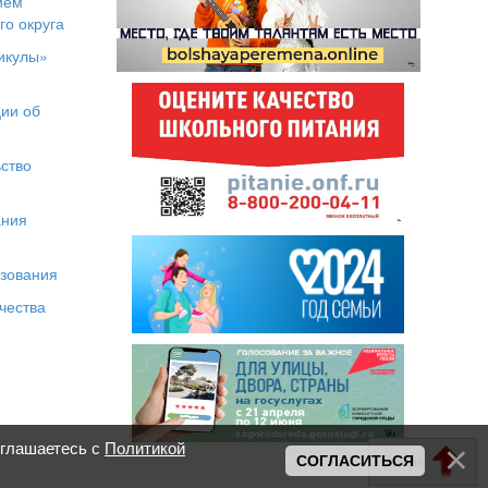
ием
го округа
икулы»
я
ии об
ство
ания
азования
чества
оглашаетесь с
Политикой
Вверх
СОГЛАСИТЬСЯ