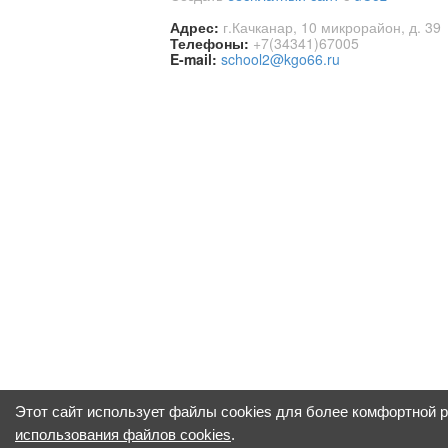
Адрес:
г.Качканар, 10 микрорайон, д. 39
Телефоны:
+7(34341)67005
E-mail:
school2@kgo66.ru
Этот сайт использует файлы cookies для более комфортной 
использования файлов cookies
.