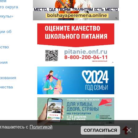
ием
го округа
икулы»
я
ии об
ство
ания
азования
чества
оглашаетесь с
Политикой
Вверх
СОГЛАСИТЬСЯ