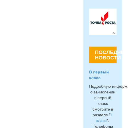
ПОСЛЕДНИЕ
НОВОСТИ
В первый
класс
Подробную информ
о зачислении
в первый
класс
смотрите в
разделе "
1
класс
".
Телефоны