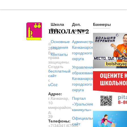
Школа
Доп.
Баннеры
№2
ссылки
Основные
Администрация
©
сведения
Качканарского
2014.
Все
городского
Контакты
права
округа
защищены.
Создать
Управление
бесплатный
образованием
сайт
Качканарского
с
городского
uCoz
округа
Адрес:
г.Качканар,
Портал
10
«Уральские
микрорайон,
каникулы»
д.
39
Официальный
Телефоны:
сайт
+7(34341)67005