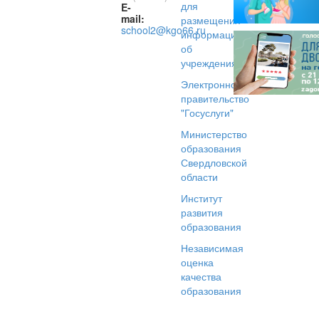
для
E-
mail:
размещения
school2@kgo66.ru
информации
об
учреждениях
Электронное
правительство
"Госуслуги"
Министерство
образования
Свердловской
области
Институт
развития
образования
Независимая
оценка
качества
образования