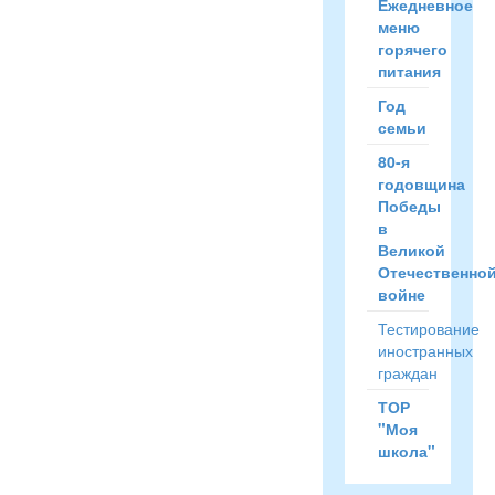
Ежедневное
меню
горячего
питания
Год
семьи
80-я
годовщина
Победы
в
Великой
Отечественно
войне
Тестирование
иностранных
граждан
ТОР
"Моя
школа"