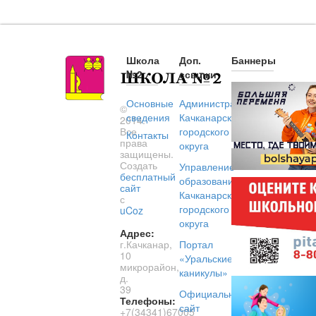
Школа
Доп.
Баннеры
№2
ссылки
Основные
Администрация
©
сведения
Качканарского
2014.
Все
городского
Контакты
права
округа
защищены.
Создать
Управление
бесплатный
образованием
сайт
Качканарского
с
городского
uCoz
округа
Адрес:
г.Качканар,
Портал
10
«Уральские
микрорайон,
каникулы»
д.
39
Официальный
Телефоны:
сайт
+7(34341)67005