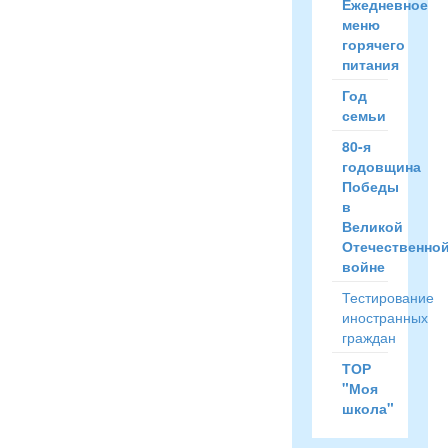
Ежедневное
меню
горячего
питания
Год
семьи
80-я
годовщина
Победы
в
Великой
Отечественно
войне
Тестирование
иностранных
граждан
ТОР
"Моя
школа"