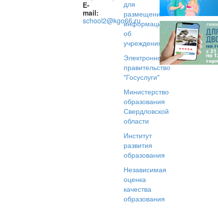
для
E-
mail:
размещения
school2@kgo66.ru
информации
об
учреждениях
Электронное
правительство
"Госуслуги"
Министерство
образования
Свердловской
области
Институт
развития
образования
Независимая
оценка
качества
образования