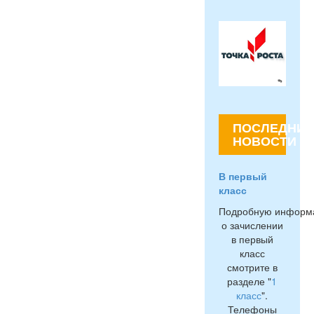
ПОСЛЕДНИЕ
НОВОСТИ
В первый
класс
Подробную информ
о зачислении
в первый
класс
смотрите в
разделе "
1
класс
".
Телефоны