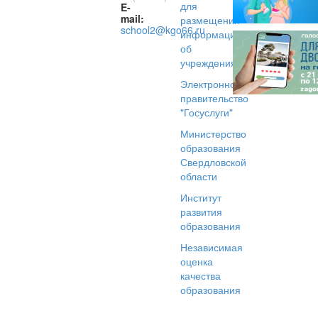
для
E-
mail:
размещения
school2@kgo66.ru
информации
об
учреждениях
Электронное
правительство
"Госуслуги"
Министерство
образования
Свердловской
области
Институт
развития
образования
Независимая
оценка
качества
образования