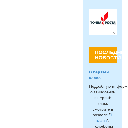
ПОСЛЕДНИЕ
НОВОСТИ
В первый
класс
Подробную информ
о зачислении
в первый
класс
смотрите в
разделе "
1
класс
".
Телефоны