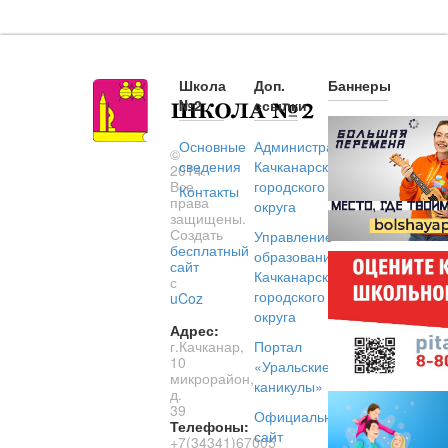
Школа
Доп.
Баннеры
№2
ссылки
Основные
Администрация
©
сведения
Качканарского
2014.
Все
городского
Контакты
права
округа
защищены.
Создать
Управление
бесплатный
образованием
сайт
Качканарского
с
городского
uCoz
округа
Адрес:
г.Качканар,
Портал
10
«Уральские
микрорайон,
каникулы»
д.
39
Официальный
Телефоны:
сайт
+7(34341)67005