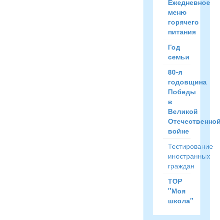
Ежедневное
меню
горячего
питания
Год
семьи
80-я
годовщина
Победы
в
Великой
Отечественно
войне
Тестирование
иностранных
граждан
ТОР
"Моя
школа"