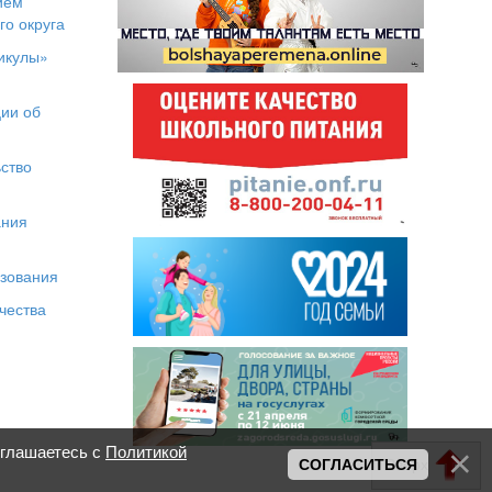
ием
го округа
икулы»
я
ии об
ство
ания
азования
чества
оглашаетесь с
Политикой
Вверх
СОГЛАСИТЬСЯ