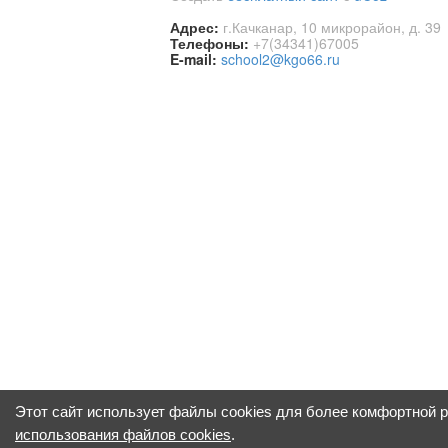
Адрес:
г.Качканар, 10 микрорайон, д. 39
Телефоны:
+7(34341)67005
E-mail:
school2@kgo66.ru
Этот сайт использует файлы cookies для более комфортной 
использования файлов cookies
.