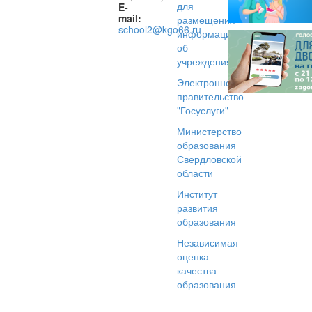
для
E-
mail:
размещения
school2@kgo66.ru
информации
об
учреждениях
Электронное
правительство
"Госуслуги"
Министерство
образования
Свердловской
области
Институт
развития
образования
Независимая
оценка
качества
образования