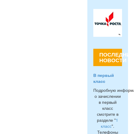
ПОСЛЕДНИЕ
НОВОСТИ
В первый
класс
Подробную информ
о зачислении
в первый
класс
смотрите в
разделе "
1
класс
".
Телефоны