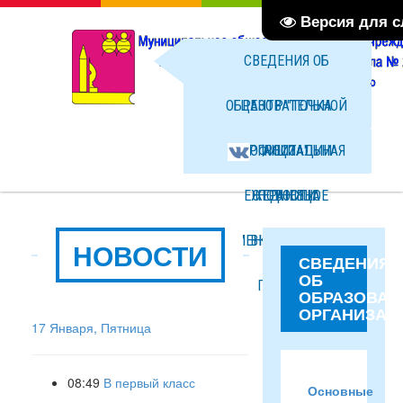
Версия для 
СВЕДЕНИЯ ОБ
ОБРАЗОВАТЕЛЬНОЙ
ЦЕНТР "ТОЧКА
ОРГАНИЗАЦИИ
ОФИЦИАЛЬНАЯ
РОСТА"
ЕЖЕДНЕВНОЕ
СТРАНИЦА
НОВОСТИ
МЕНЮ ГОРЯЧЕГО
ВКОНТАКТЕ
ФОТО
НОВОСТИ
СВЕДЕНИЯ
ОБ
ПИТАНИЯ
ФАЙЛЫ
ОБРАЗОВАТ
ОРГАНИЗАЦ
17 Января, Пятница
08:49
В первый класс
Основные