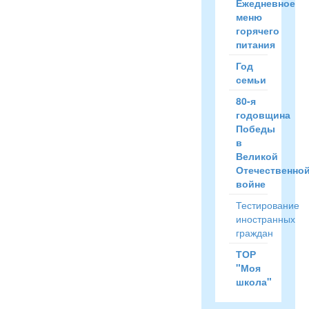
Ежедневное
меню
горячего
питания
Год
семьи
80-я
годовщина
Победы
в
Великой
Отечественно
войне
Тестирование
иностранных
граждан
ТОР
"Моя
школа"