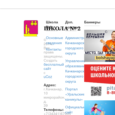
Школа
Доп.
Баннеры
№2
ссылки
Основные
Администрация
©
сведения
Качканарского
2014.
Все
городского
Контакты
права
округа
защищены.
Создать
Управление
бесплатный
образованием
сайт
Качканарского
с
городского
uCoz
округа
Адрес:
г.Качканар,
Портал
10
«Уральские
микрорайон,
каникулы»
д.
39
Официальный
Телефоны:
сайт
+7(34341)67005