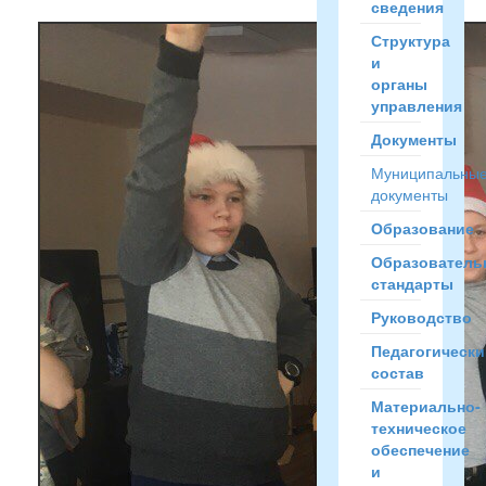
сведения
Структура
и
органы
управления
Документы
Муниципальны
документы
Образование
Образователь
стандарты
Руководство
Педагогически
состав
Материально-
техническое
обеспечение
и