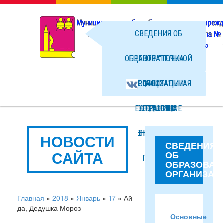
СВЕДЕНИЯ ОБ
ОБРАЗОВАТЕЛЬНОЙ
ЦЕНТР "ТОЧКА
ОРГАНИЗАЦИИ
ОФИЦИАЛЬНАЯ
РОСТА"
ЕЖЕДНЕВНОЕ
СТРАНИЦА
НОВОСТИ
МЕНЮ ГОРЯЧЕГО
ВКОНТАКТЕ
ФОТО
НОВОСТИ
СВЕДЕНИЯ
САЙТА
ОБ
ПИТАНИЯ
ФАЙЛЫ
ОБРАЗОВАТ
ОРГАНИЗАЦ
Главная
»
2018
»
Январь
»
17
» Ай
да, Дедушка Мороз
Основные