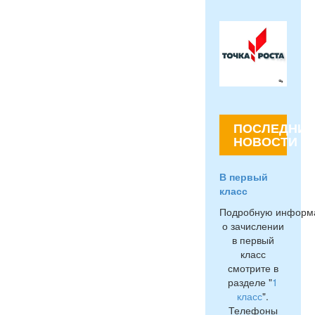
ПОСЛЕДНИЕ
НОВОСТИ
В первый
класс
Подробную информ
о зачислении
в первый
класс
смотрите в
разделе "
1
класс
".
Телефоны