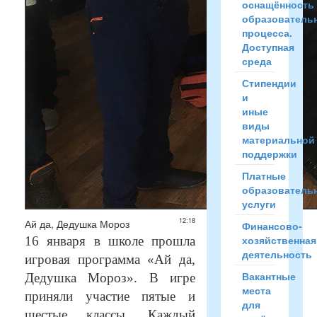
оснащённость
образователь
процесса.
Доступная
среда
Стипендии
и
иные
виды
материальной
поддержки
Платные
образователь
услуги
12:18
Ай да, Дедушка Мороз
Финансово-
хозяйственная
16 января в школе прошла
деятельность
игровая программа «Ай да,
Вакантные
Дедушка Мороз». В игре
места
приняли участие пятые и
для
шестые классы. Каждый