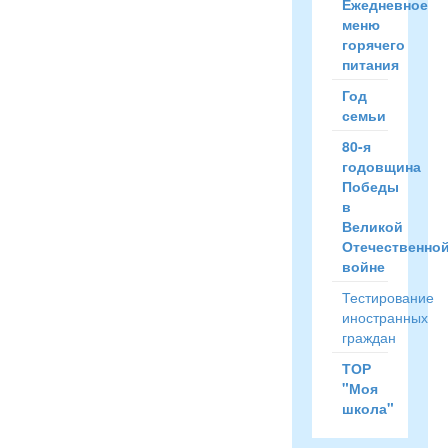
Ежедневное
меню
горячего
питания
Год
семьи
80-я
годовщина
Победы
в
Великой
Отечественно
войне
Тестирование
иностранных
граждан
ТОР
"Моя
школа"