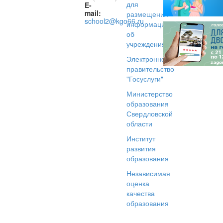
для
E-
mail:
размещения
school2@kgo66.ru
информации
об
учреждениях
Электронное
правительство
"Госуслуги"
Министерство
образования
Свердловской
области
Институт
развития
образования
Независимая
оценка
качества
образования