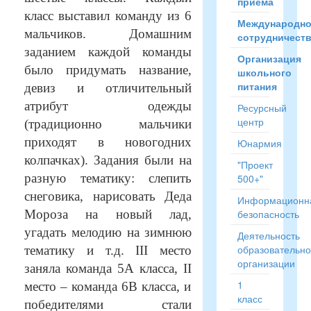
приёма
класс выставил команду из 6
Международн
мальчиков. Домашним
сотрудничест
заданием каждой команды
Организация
было придумать название,
школьного
питания
девиз и отличительный
атрибут одежды
Ресурсный
центр
(традиционно мальчики
приходят в новогодних
Юнармия
колпачках). Задания были на
"Проект
разную тематику: слепить
500+"
снеговика, нарисовать Деда
Информационн
Мороза на новый лад,
безопасность
угадать мелодию на зимнюю
Деятельность
образовательн
тематику и т.д.
III
место
организации
заняла команда 5А класса,
II
1
место – команда 6В класса, и
класс
победителями стали