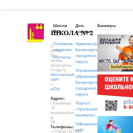
Школа
Доп.
Баннеры
№2
ссылки
Основные
Администрация
©
сведения
Качканарского
2014.
Все
городского
Контакты
права
округа
защищены.
Создать
Управление
бесплатный
образованием
сайт
Качканарского
с
городского
uCoz
округа
Адрес:
г.Качканар,
Портал
10
«Уральские
микрорайон,
каникулы»
д.
39
Официальный
Телефоны:
сайт
+7(34341)67005