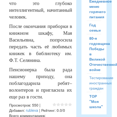
Ежедневное
что это глубоко
меню
интеллигентный, начитанный
горячего
человек.
питания
Год
После окончания приборки в
семьи
книжном шкафу, Мая
80-я
Васильевна, попросила
годовщина
передать часть её любимых
Победы
книжек в библиотеку им.
в
Великой
Ф.Т. Селянина.
Отечественно
Пенсионерка была рада
войне
нашему приходу, она
Тестирование
иностранных
поблагодарила ребят–
граждан
волонтеров и пригласила их
ТОР
еще раз в гости.
"Моя
Просмотров
:
550
|
школа"
Добавил
:
rubleva
|
Рейтинг
:
0.0
/
0
Всего комментариев
: