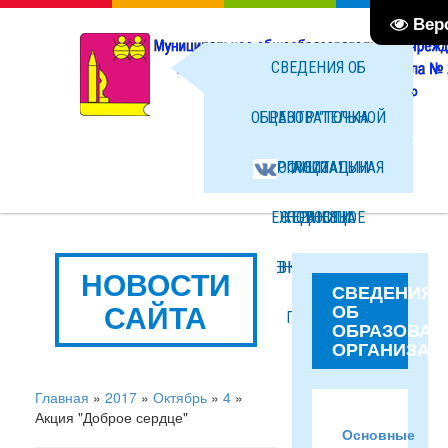
Вер
СВЕДЕНИЯ ОБ
ОБРАЗОВАТЕЛЬНОЙ
ЦЕНТР "ТОЧКА
ОРГАНИЗАЦИИ
ОФИЦИАЛЬНАЯ
РОСТА"
ЕЖЕДНЕВНОЕ
СТРАНИЦА
НОВОСТИ
МЕНЮ ГОРЯЧЕГО
ВКОНТАКТЕ
ФОТО
НОВОСТИ
СВЕДЕНИЯ
САЙТА
ОБ
ПИТАНИЯ
ФАЙЛЫ
ОБРАЗОВАТ
ОРГАНИЗАЦ
Главная
»
2017
»
Октябрь
»
4
»
Акция "Доброе сердце"
Основные