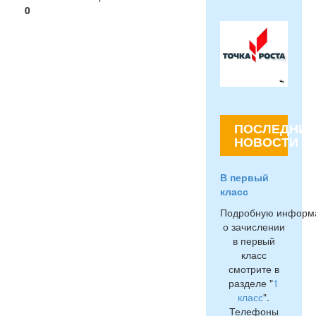
0
ПОСЛЕДНИЕ
НОВОСТИ
В первый
класс
Подробную информ
о зачислении
в первый
класс
смотрите в
разделе "
1
класс
".
Телефоны