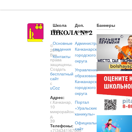
Школа
Доп.
Баннеры
№2
ссылки
Основные
Администрация
©
сведения
Качканарского
2014.
Все
городского
Контакты
права
округа
защищены.
Создать
Управление
бесплатный
образованием
сайт
Качканарского
с
городского
uCoz
округа
Адрес:
г.Качканар,
Портал
10
«Уральские
микрорайон,
каникулы»
д.
39
Официальный
Телефоны:
сайт
+7(34341)67005