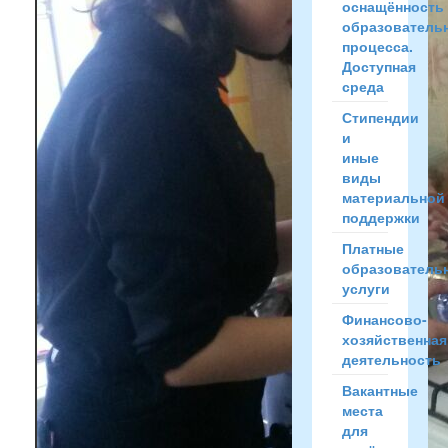
оснащённость
образователь
процесса.
Доступная
среда
Стипендии
и
иные
виды
материальной
поддержки
Платные
образователь
услуги
Финансово-
хозяйственная
деятельность
Вакантные
места
для