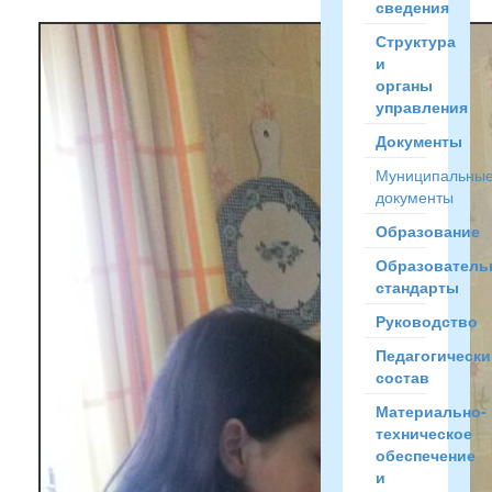
сведения
Структура
и
органы
управления
Документы
Муниципальны
документы
Образование
Образователь
стандарты
Руководство
Педагогически
состав
Материально-
техническое
обеспечение
и