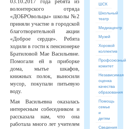
03.10.2017 года ребята из
ШСК
волонтерского отряда
Школьный
«ДОБРОвольцы» школы №2
театр
приняли участие в городской
Медиацентр
благотворительной акции
Музей
«Доброе сердце». Ребята
Хоровой
ходили в гости к пенсионерке
коллектив
Братиловой Мае Васильевне.
Профсоюзный
Помогали ей в приборке
комитет
дома, мытье шкафов,
Независимая
книжных полок, выносили
оценка
мусор, покупали питьевую
качества
воду.
образования
Помощь
Мая Васильевна оказалась
семье
интересным собеседником и
и
рассказала нам, что она
детям
работала много лет учителем
Сведения