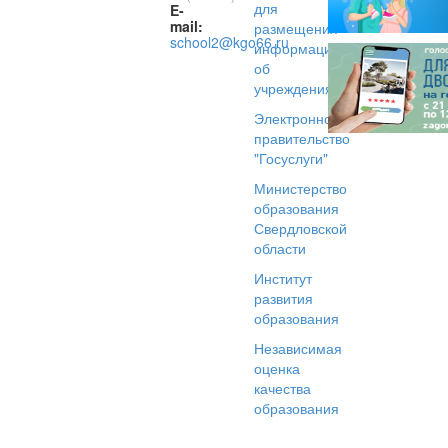
для
E-
mail:
размещения
school2@kgo66.ru
информации
об
учреждениях
Электронное
правительство
"Госуслуги"
Министерство
образования
Свердловской
области
Институт
развития
образования
Независимая
оценка
качества
образования