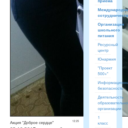
приёма
Международн
сотрудничест
Организация
школьного
питания
Ресурсный
центр
Юнармия
"Проект
500+"
Информационн
безопасность
Деятельность
образовательн
организации
1
12:25
Акция "Доброе сердце"
класс