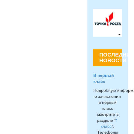
ПОСЛЕДНИЕ
НОВОСТИ
В первый
класс
Подробную информ
о зачислении
в первый
класс
смотрите в
разделе "
1
класс
".
Телефоны