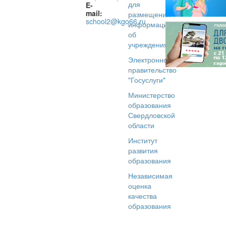
для
E-
mail:
размещения
school2@kgo66.ru
информации
об
учреждениях
Электронное
правительство
"Госуслуги"
Министерство
образования
Свердловской
области
Институт
развития
образования
Независимая
оценка
качества
образования