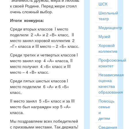
значимость дружбы, мира и любовь
ШСК
к своей Родине. Перед жюри стоял
очень сложный выбор.
Школьный
театр
Итоги конкурса:
Медиацентр
Среди вторых классов I место
поделили 2 «А» и 2 «В» класс, II
Музей
место занял хоровой коллектив 2
Хоровой
«Г» класса и III место – 2 «Б» класс.
коллектив
Среди третих и четвертых классов I
Профсоюзный
место занял хор 4 «А» класса, II
комитет
место получил 4 «Б» класс и III
место – 4 «В» класс.
Независимая
оценка
Среди пятых шестых классов I
качества
место поделили 6 «А» и 6 «Б»
образования
класс,
II место занял 5 «Б» класс и за III
Помощь
место был награжден хор 5 «А»
семье
класса.
и
детям
Мы поздравляем всех победителей
с призовыми местами. Так держать!
Сведения