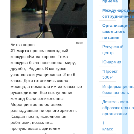
приёма
Международн
сотрудничест
Организация
школьного
питания
18:09
Битва хоров
Ресурсный
21 марта
прошел ежегодный
центр
конкурс «Битва хоров». Тема
Юнармия
конкурса была посвящена миру,
дружбе, Родине. В конкурсе
"Проект
участвовали учащиеся со 2 по 6
500+"
класс. Дети готовились около
месяца, а помогали им их классные
Информационн
руководители. Все выступления
безопасность
команд были великолепны.
Деятельность
Мероприятие не оставило
образовательн
равнодушным ни одного зрителя.
организации
Каждая песня, исполненная
ребятами, позволила
1
прочувствовать зрителям
класс