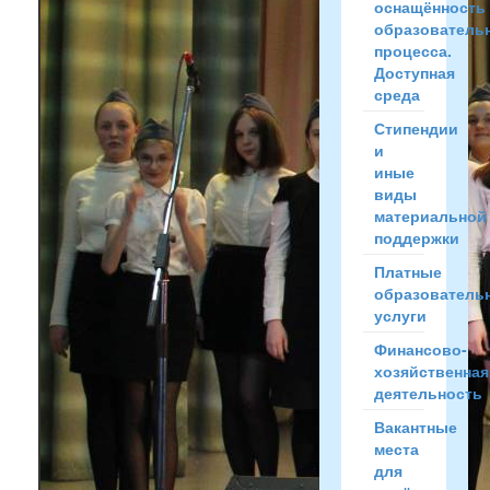
оснащённость
образователь
процесса.
Доступная
среда
Стипендии
и
иные
виды
материальной
поддержки
Платные
образователь
услуги
Финансово-
хозяйственная
деятельность
Вакантные
места
для