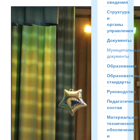
сведения
Структура
и
органы
управления
Документы
Муниципальны
документы
Образование
Образователь
стандарты
Руководство
Педагогически
состав
Материально-
техническое
обеспечение
и