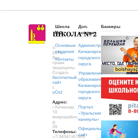
Школа
Доп.
Баннеры
№2
ссылки
Основные
Администрация
©
сведения
Качканарского
2014.
Все
городского
Контакты
права
округа
защищены.
Создать
Управление
бесплатный
образованием
сайт
Качканарского
с
городского
uCoz
округа
Адрес:
г.Качканар,
Портал
10
«Уральские
микрорайон,
каникулы»
д.
39
Официальный
Телефоны:
сайт
+7(34341)67005