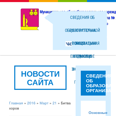
СВЕДЕНИЯ ОБ
ОБРАЗОВАТЕЛЬНОЙ
ЦЕНТР "ТОЧКА
ОРГАНИЗАЦИИ
ОФИЦИАЛЬНАЯ
РОСТА"
ЕЖЕДНЕВНОЕ
СТРАНИЦА
НОВОСТИ
МЕНЮ ГОРЯЧЕГО
ВКОНТАКТЕ
ФОТО
НОВОСТИ
СВЕДЕНИЯ
САЙТА
ОБ
ПИТАНИЯ
ФАЙЛЫ
ОБРАЗОВАТ
ОРГАНИЗАЦ
Главная
»
2016
»
Март
»
21
» Битва
хоров
Основные