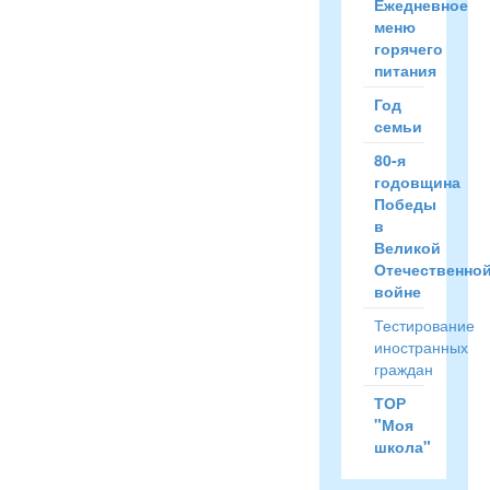
Ежедневное
меню
горячего
питания
Год
семьи
80-я
годовщина
Победы
в
Великой
Отечественно
войне
Тестирование
иностранных
граждан
ТОР
"Моя
школа"