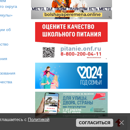
ием
го округа
икулы»
я
ии об
ство
ания
азования
чества
оглашаетесь с
Политикой
Вверх
СОГЛАСИТЬСЯ