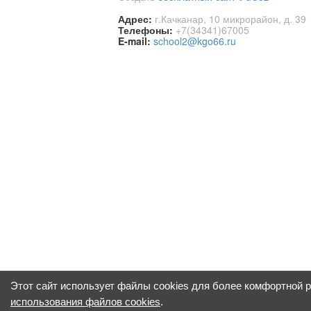
Адрес:
г.Качканар, 10 микрорайон, д. 39
Телефоны:
+7(34341)67005
E-mail:
school2@kgo66.ru
Этот сайт использует файлы cookies для более комфортной 
использования файлов cookies
.