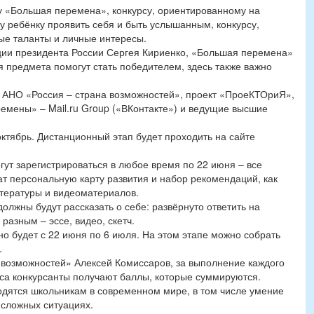
су «Большая перемена», конкурсу, ориентированному на
му ребёнку проявить себя и быть услышанным, конкурсу,
ые таланты и личные интересы.
ции президента России Сергея Кириенко, «Большая перемена»
я предмета помогут стать победителем, здесь также важно
 АНО «Россия – страна возможностей», проект «ПроеКТОриЯ»,
емены» – Mail.ru Group («ВКонтакте») и ведущие высшие
ктябрь. Дистанционный этап будет проходить на сайте
огут зарегистрироваться в любое время по 22 июня – все
ат персональную карту развития и набор рекомендаций, как
итературы и видеоматериалов.
лжны будут рассказать о себе: развёрнуто ответить на
разным – эссе, видео, скетч.
но будет с 22 июня по 6 июля. На этом этапе можно собрать
.
 возможностей» Алексей Комиссаров, за выполнение каждого
са конкурсанты получают баллы, которые суммируются.
одятся школьникам в современном мире, в том числе умение
 сложных ситуациях.