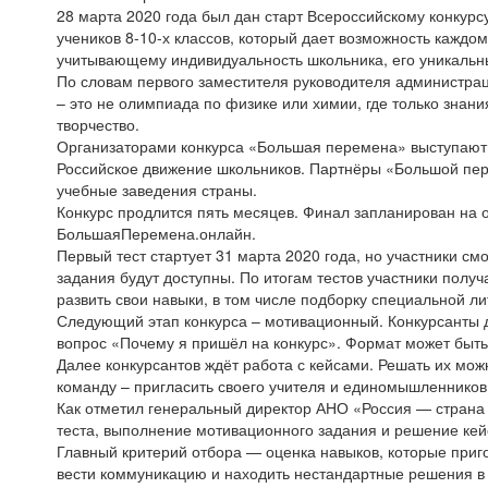
28 марта 2020 года был дан старт Всероссийскому конкур
учеников 8-10-х классов, который дает возможность каждо
учитывающему индивидуальность школьника, его уникальн
По словам первого заместителя руководителя администра
– это не олимпиада по физике или химии, где только знани
творчество.
Организаторами конкурса «Большая перемена» выступают
Российское движение школьников. Партнёры «Большой пер
учебные заведения страны.
Конкурс продлится пять месяцев. Финал запланирован на о
БольшаяПеремена.онлайн.
Первый тест стартует 31 марта 2020 года, но участники см
задания будут доступны. По итогам тестов участники получ
развить свои навыки, в том числе подборку специальной л
Следующий этап конкурса – мотивационный. Конкурсанты до
вопрос «Почему я пришёл на конкурс». Формат может быть 
Далее конкурсантов ждёт работа с кейсами. Решать их мож
команду – пригласить своего учителя и единомышленников
Как отметил генеральный директор АНО «Россия — страна
теста, выполнение мотивационного задания и решение кей
Главный критерий отбора — оценка навыков, которые приг
вести коммуникацию и находить нестандартные решения в