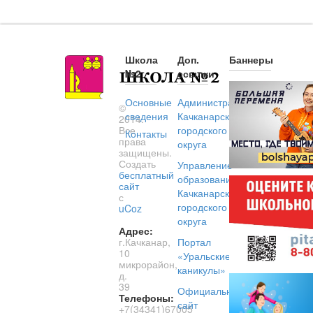
Школа
Доп.
Баннеры
№2
ссылки
Основные
Администрация
©
сведения
Качканарского
2014.
Все
городского
Контакты
права
округа
защищены.
Создать
Управление
бесплатный
образованием
сайт
Качканарского
с
городского
uCoz
округа
Адрес:
г.Качканар,
Портал
10
«Уральские
микрорайон,
каникулы»
д.
39
Официальный
Телефоны:
сайт
+7(34341)67005