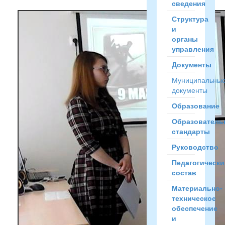
сведения
Структура
и
органы
управления
Документы
Муниципальны
документы
Образование
Образователь
стандарты
Руководство
Педагогически
состав
Материально-
техническое
обеспечение
и