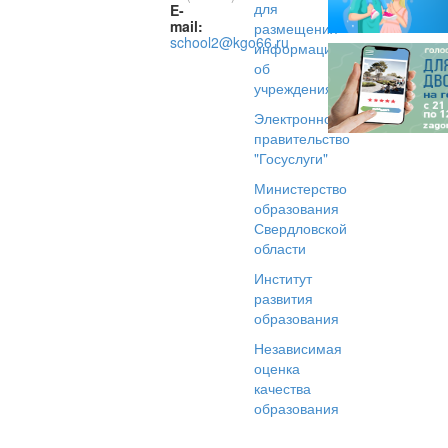
для
E-
mail:
размещения
school2@kgo66.ru
информации
об
учреждениях
Электронное
правительство
"Госуслуги"
Министерство
образования
Свердловской
области
Институт
развития
образования
Независимая
оценка
качества
образования