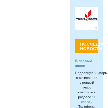
ПОСЛЕДНИЕ
НОВОСТИ
В первый
класс
Подробную информ
о зачислении
в первый
класс
смотрите в
разделе "
1
класс
".
Телефоны