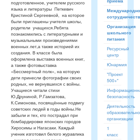
приёма
подготовленное, учителем русского
языка и литературы Петкевич
Международн
Кристиной Сергеевной, на которое
сотрудничест
были приглашены учителя школы,
Организация
родители учащихся.Ребята
школьного
познакомились с литературными и
питания
музыкальными произведениями
военных лет,а также историей их
Ресурсный
создания. В классе была
центр
оформлена выставка военных книг,
Юнармия
а также фотовыставка
«Бессмертный полк», на которую
"Проект
дети принесли фотографии своих
500+"
родных, не вернувшихся с войны.
Учащиеся читали стихи
Информационн
Ю.Друниной, Р.Гамзатова,
безопасность
К.Симонова, посвящённые подвигу
Деятельность
советских людей в годы войны.Не
образовательн
забыли и тех, кто пострадал при
организации
бомбардировке японских городов
Хиросимы и Нагасаки. Каждый
1
ученик изготовил белого журавлика
класс