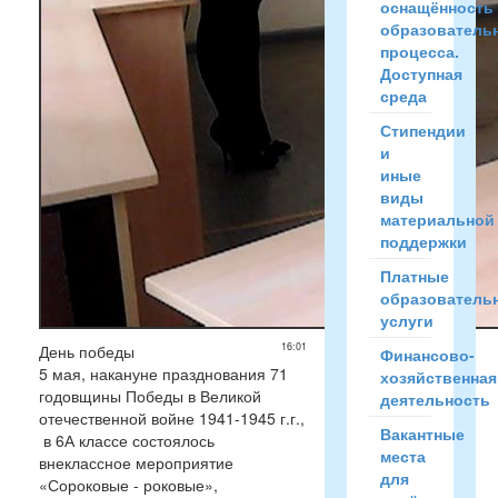
оснащённость
образователь
процесса.
Доступная
среда
Стипендии
и
иные
виды
материальной
поддержки
Платные
образователь
услуги
16:01
День победы
Финансово-
5 мая, накануне празднования 71
хозяйственная
годовщины Победы в Великой
деятельность
отечественной войне 1941-1945 г.г.,
Вакантные
в 6А классе состоялось
места
внеклассное мероприятие
для
«Сороковые - роковые»,