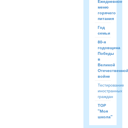
Ежедневное
меню
горячего
питания
Год
семьи
80-я
годовщина
Победы
в
Великой
Отечественно
войне
Тестирование
иностранных
граждан
ТОР
"Моя
школа"