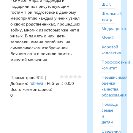
- символ мира и надежды и
ШСК
подарили их присутствующим
гостям.При подготовке к данному
Школьный
мероприятию каждый ученик узнал
театр
о своих родственниках, прошедших
Медиацентр
войну, многих из которых уже нет в
живых. В память о них, дети
Музей
записали имена погибших на
Хоровой
символическом изображении
коллектив
Вечного огня и почтили память
минутой молчания.
Профсоюзный
комитет
Независимая
Просмотров
:
615
|
оценка
Добавил
:
rubleva
|
Рейтинг
:
0.0
/
0
качества
Всего комментариев
:
образования
0
Помощь
семье
и
детям
Сведения