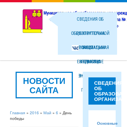
СВЕДЕНИЯ ОБ
ОБРАЗОВАТЕЛЬНОЙ
ЦЕНТР "ТОЧКА
ОРГАНИЗАЦИИ
ОФИЦИАЛЬНАЯ
РОСТА"
ЕЖЕДНЕВНОЕ
СТРАНИЦА
НОВОСТИ
МЕНЮ ГОРЯЧЕГО
ВКОНТАКТЕ
ФОТО
НОВОСТИ
СВЕДЕНИЯ
САЙТА
ОБ
ПИТАНИЯ
ФАЙЛЫ
ОБРАЗОВАТ
ОРГАНИЗАЦ
Главная
»
2016
»
Май
»
6
» День
победы
Основные