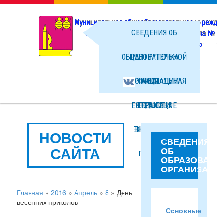
СВЕДЕНИЯ ОБ
ОБРАЗОВАТЕЛЬНОЙ
ЦЕНТР "ТОЧКА
ОРГАНИЗАЦИИ
ОФИЦИАЛЬНАЯ
РОСТА"
ЕЖЕДНЕВНОЕ
СТРАНИЦА
НОВОСТИ
МЕНЮ ГОРЯЧЕГО
ВКОНТАКТЕ
ФОТО
НОВОСТИ
СВЕДЕНИЯ
САЙТА
ОБ
ПИТАНИЯ
ФАЙЛЫ
ОБРАЗОВАТ
ОРГАНИЗАЦ
Главная
»
2016
»
Апрель
»
8
» День
весенних приколов
Основные