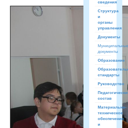
сведения
Структура
и
органы
управления
Документы
Муниципальны
документы
Образование
Образователь
стандарты
Руководство
Педагогически
состав
Материально-
техническое
обеспечение
и