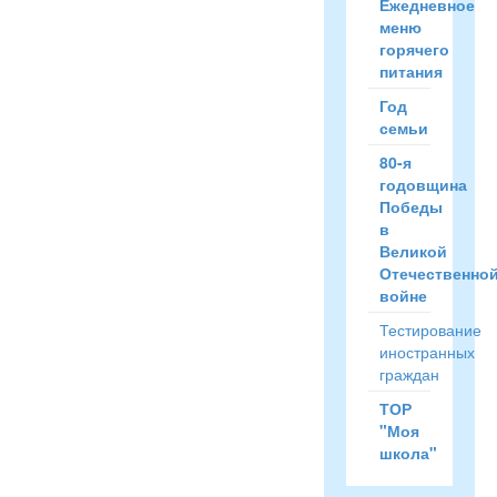
Ежедневное
меню
горячего
питания
Год
семьи
80-я
годовщина
Победы
в
Великой
Отечественно
войне
Тестирование
иностранных
граждан
ТОР
"Моя
школа"