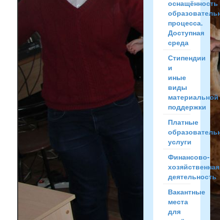
оснащённость
образователь
процесса.
Доступная
среда
Стипендии
и
иные
виды
материальной
поддержки
Платные
образователь
услуги
Финансово-
хозяйственная
деятельность
Вакантные
места
для