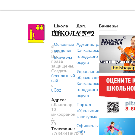
Школа
Доп.
Баннеры
№2
ссылки
Основные
Администрация
©
сведения
Качканарского
2014.
Все
городского
Контакты
права
округа
защищены.
Создать
Управление
бесплатный
образованием
сайт
Качканарского
с
городского
uCoz
округа
Адрес:
г.Качканар,
Портал
10
«Уральские
микрорайон,
каникулы»
д.
39
Официальный
Телефоны:
сайт
+7(34341)67005