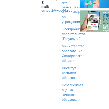
для
E-
mail:
размещения
school2@kgo66.ru
информации
об
учреждениях
Электронное
правительство
"Госуслуги"
Министерство
образования
Свердловской
области
Институт
развития
образования
Независимая
оценка
качества
образования