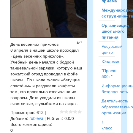
приёма
Международн
сотрудничест
Организация
школьного
питания
13:47
День весенних приколов
Ресурсный
8 апреля в нашей школе проходил
центр
«День весенних приколов».
Юнармия
Учебный день начался с бодрой
танцевальной зарядки, которую наш
"Проект
вожатский отряд проводил в фойе
500+"
школы. По школе гуляли «бегущие
сластёны» и раздавали конфеты
Информационн
тем, кто правильно отвечал на их
безопасность
вопросы. Дети уходили из школы
Деятельность
счастливые, с улыбками на лицах.
образовательн
Просмотров
:
612
|
организации
Добавил
:
rubleva
|
Рейтинг
:
0.0
/
0
1
Всего комментариев
:
класс
0