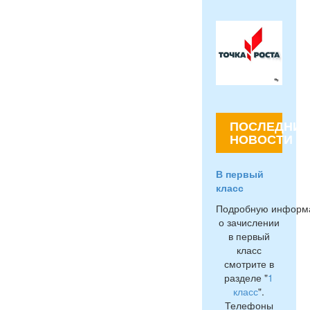
ПОСЛЕДНИЕ
НОВОСТИ
В первый
класс
Подробную информ
о зачислении
в первый
класс
смотрите в
разделе "
1
класс
".
Телефоны