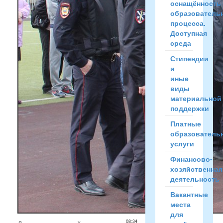
оснащённость
образователь
процесса.
Доступная
среда
Стипендии
и
иные
виды
материальной
поддержки
Платные
образователь
услуги
Финансово-
хозяйственная
деятельность
Вакантные
места
для
08:34