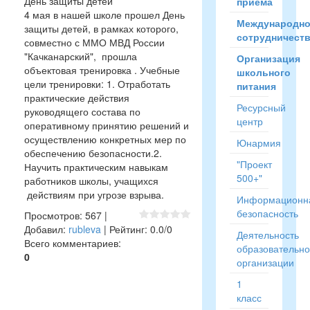
День защиты детей
приёма
4 мая в нашей школе прошел День
Международн
защиты детей, в рамках которого,
сотрудничест
совместно с ММО МВД России
"Качканарский", прошла
Организация
объектовая тренировка . Учебные
школьного
цели тренировки: 1. Отработать
питания
практические действия
Ресурсный
руководящего состава по
центр
оперативному принятию решений и
осуществлению конкретных мер по
Юнармия
обеспечению безопасности.2.
"Проект
Научить практическим навыкам
500+"
работников школы, учащихся
действиям при угрозе взрыва.
Информационн
безопасность
Просмотров
:
567
|
Добавил
:
rubleva
|
Рейтинг
:
0.0
/
0
Деятельность
Всего комментариев
:
образовательн
0
организации
1
класс