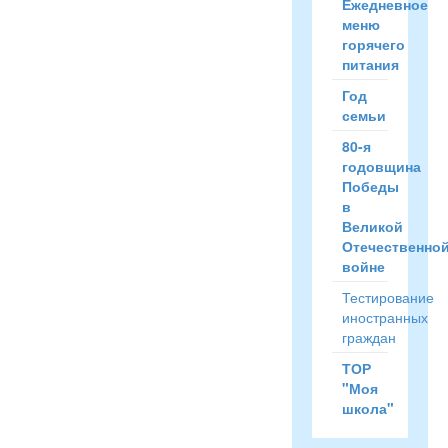
Ежедневное
меню
горячего
питания
Год
семьи
80-я
годовщина
Победы
в
Великой
Отечественно
войне
Тестирование
иностранных
граждан
ТОР
"Моя
школа"