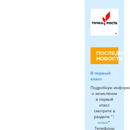
ПОСЛЕДНИЕ
НОВОСТИ
В первый
класс
Подробную информ
о зачислении
в первый
класс
смотрите в
разделе "
1
класс
".
Телефоны