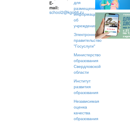
для
E-
mail:
размещения
school2@kgo66.ru
информации
об
учреждениях
Электронное
правительство
"Госуслуги"
Министерство
образования
Свердловской
области
Институт
развития
образования
Независимая
оценка
качества
образования