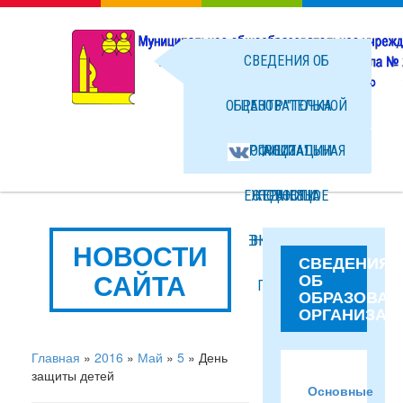
СВЕДЕНИЯ ОБ
ОБРАЗОВАТЕЛЬНОЙ
ЦЕНТР "ТОЧКА
ОРГАНИЗАЦИИ
ОФИЦИАЛЬНАЯ
РОСТА"
ЕЖЕДНЕВНОЕ
СТРАНИЦА
НОВОСТИ
МЕНЮ ГОРЯЧЕГО
ВКОНТАКТЕ
ФОТО
НОВОСТИ
СВЕДЕНИЯ
САЙТА
ОБ
ПИТАНИЯ
ФАЙЛЫ
ОБРАЗОВАТ
ОРГАНИЗАЦ
Главная
»
2016
»
Май
»
5
» День
защиты детей
Основные