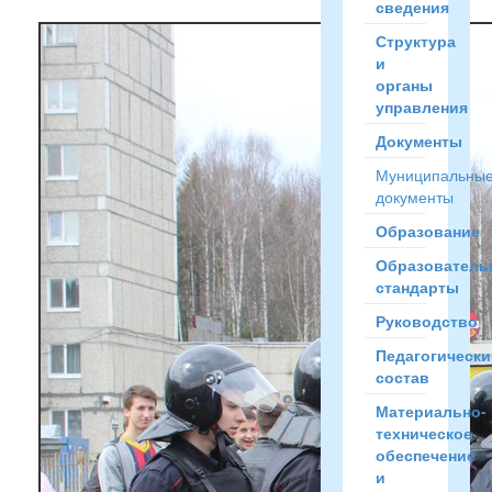
сведения
Структура
и
органы
управления
Документы
Муниципальны
документы
Образование
Образователь
стандарты
Руководство
Педагогически
состав
Материально-
техническое
обеспечение
и