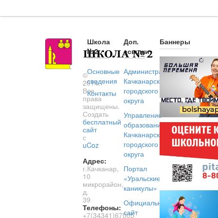
Школа
Доп.
Баннеры
№2
ссылки
Основные
Администрация
©
сведения
Качканарского
2014.
Все
городского
Контакты
права
округа
защищены.
Создать
Управление
бесплатный
образованием
сайт
Качканарского
с
городского
uCoz
округа
Адрес:
г.Качканар,
Портал
10
«Уральские
микрорайон,
каникулы»
д.
39
Официальный
Телефоны:
сайт
+7(34341)67005