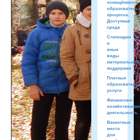
оснащённость
образователь
процесса.
Доступная
среда
Стипендии
и
иные
виды
материальной
поддержки
Платные
образователь
услуги
Финансово-
хозяйственная
деятельность
Вакантные
места
для