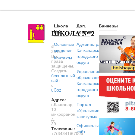
Школа
Доп.
Баннеры
№2
ссылки
Основные
Администрация
©
сведения
Качканарского
2014.
Все
городского
Контакты
права
округа
защищены.
Создать
Управление
бесплатный
образованием
сайт
Качканарского
с
городского
uCoz
округа
Адрес:
г.Качканар,
Портал
10
«Уральские
микрорайон,
каникулы»
д.
39
Официальный
Телефоны:
сайт
+7(34341)67005