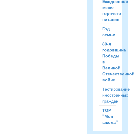
Ежедневное
меню
горячего
питания
Год
семьи
80-я
годовщина
Победы
в
Великой
Отечественно
войне
Тестирование
иностранных
граждан
ТОР
"Моя
школа"