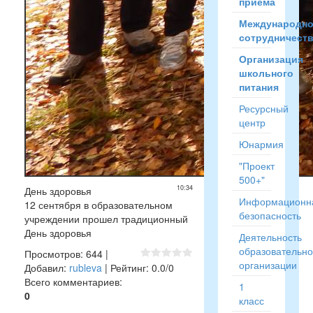
приёма
Международн
сотрудничест
Организация
школьного
питания
Ресурсный
центр
Юнармия
"Проект
500+"
10:34
День здоровья
Информационн
12 сентября в образовательном
безопасность
учреждении прошел традиционный
День здоровья
Деятельность
образовательн
Просмотров
:
644
|
организации
Добавил
:
rubleva
|
Рейтинг
:
0.0
/
0
Всего комментариев
:
1
0
класс