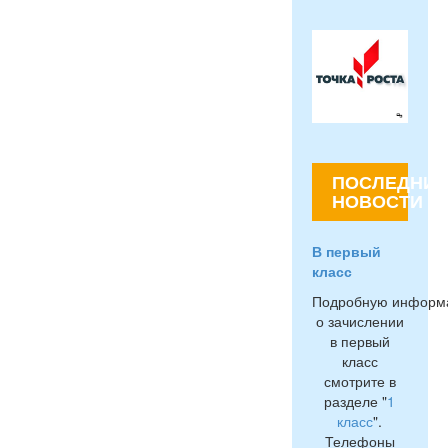
ПОСЛЕДНИЕ
НОВОСТИ
В первый
класс
Подробную информ
о зачислении
в первый
класс
смотрите в
разделе "
1
класс
".
Телефоны