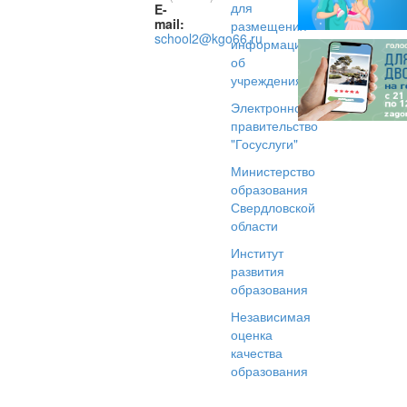
для
E-
mail:
размещения
school2@kgo66.ru
информации
об
учреждениях
Электронное
правительство
"Госуслуги"
Министерство
образования
Свердловской
области
Институт
развития
образования
Независимая
оценка
качества
образования