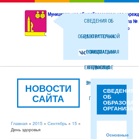
СВЕДЕНИЯ ОБ
ОБРАЗОВАТЕЛЬНОЙ
ЦЕНТР "ТОЧКА
ОРГАНИЗАЦИИ
ОФИЦИАЛЬНАЯ
РОСТА"
ЕЖЕДНЕВНОЕ
СТРАНИЦА
НОВОСТИ
МЕНЮ ГОРЯЧЕГО
ВКОНТАКТЕ
ФОТО
НОВОСТИ
СВЕДЕНИЯ
САЙТА
ОБ
ПИТАНИЯ
ФАЙЛЫ
ОБРАЗОВАТ
ОРГАНИЗАЦ
Главная
»
2015
»
Сентябрь
»
15
»
День здоровья
Основные