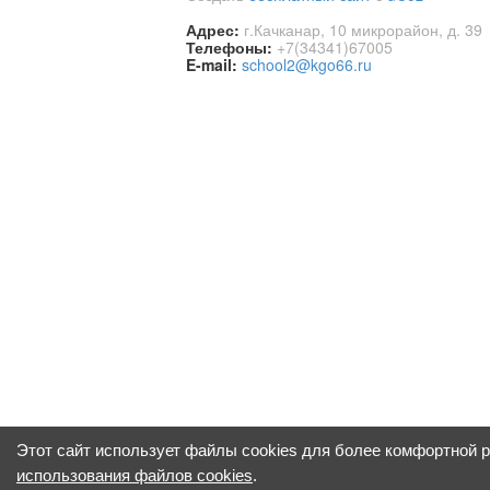
Адрес:
г.Качканар, 10 микрорайон, д. 39
Телефоны:
+7(34341)67005
E-mail:
school2@kgo66.ru
Этот сайт использует файлы cookies для более комфортной 
использования файлов cookies
.