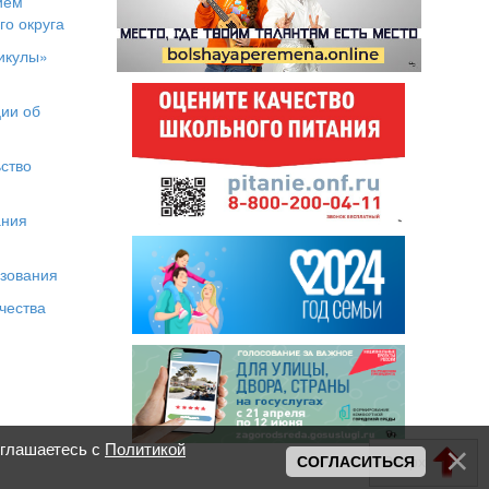
ием
го округа
икулы»
я
ии об
ство
ания
азования
чества
оглашаетесь с
Политикой
Вверх
СОГЛАСИТЬСЯ