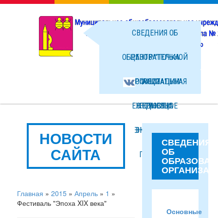
СВЕДЕНИЯ ОБ
ОБРАЗОВАТЕЛЬНОЙ
ЦЕНТР "ТОЧКА
ОРГАНИЗАЦИИ
ОФИЦИАЛЬНАЯ
РОСТА"
ЕЖЕДНЕВНОЕ
СТРАНИЦА
НОВОСТИ
МЕНЮ ГОРЯЧЕГО
ВКОНТАКТЕ
ФОТО
НОВОСТИ
СВЕДЕНИЯ
САЙТА
ОБ
ПИТАНИЯ
ФАЙЛЫ
ОБРАЗОВАТ
ОРГАНИЗАЦ
Главная
»
2015
»
Апрель
»
1
»
Фестиваль "Эпоха XIX века"
Основные