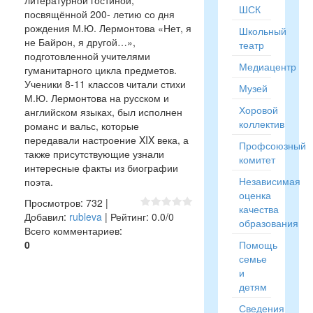
литературной гостиной,
ШСК
посвящённой 200- летию со дня
рождения М.Ю. Лермонтова «Нет, я
Школьный
не Байрон, я другой…»,
театр
подготовленной учителями
Медиацентр
гуманитарного цикла предметов.
Ученики 8-11 классов читали стихи
Музей
М.Ю. Лермонтова на русском и
Хоровой
английском языках, был исполнен
коллектив
романс и вальс, которые
передавали настроение XIX века, а
Профсоюзный
также присутствующие узнали
комитет
интересные факты из биографии
Независимая
поэта.
оценка
Просмотров
:
732
|
качества
Добавил
:
rubleva
|
Рейтинг
:
0.0
/
0
образования
Всего комментариев
:
0
Помощь
семье
и
детям
Сведения