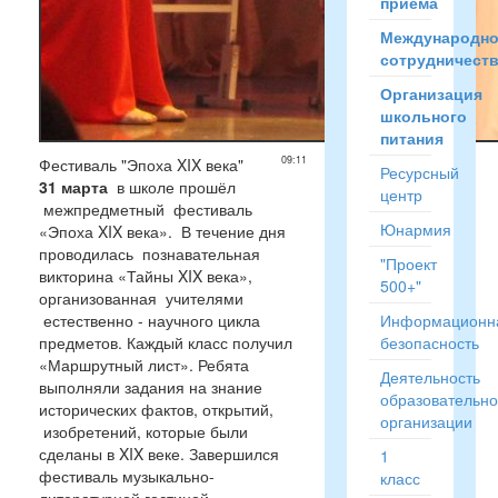
приёма
Международн
сотрудничест
Организация
школьного
питания
09:11
Фестиваль "Эпоха XIX века"
Ресурсный
31 марта
в школе прошёл
центр
межпредметный фестиваль
Юнармия
«Эпоха XIX века». В течение дня
проводилась познавательная
"Проект
викторина «Тайны XIX века»,
500+"
организованная учителями
естественно - научного цикла
Информационн
предметов. Каждый класс получил
безопасность
«Маршрутный лист». Ребята
Деятельность
выполняли задания на знание
образовательн
исторических фактов, открытий,
организации
изобретений, которые были
сделаны в XIX веке. Завершился
1
фестиваль музыкально-
класс