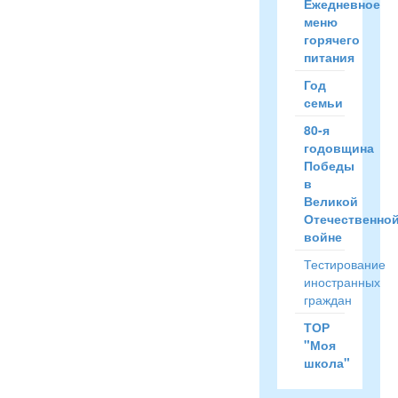
Ежедневное
меню
горячего
питания
Год
семьи
80-я
годовщина
Победы
в
Великой
Отечественно
войне
Тестирование
иностранных
граждан
ТОР
"Моя
школа"