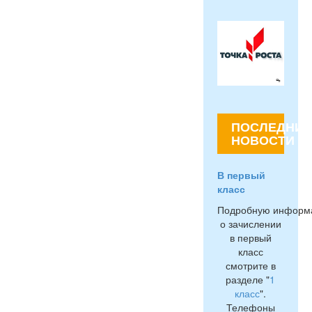
ПОСЛЕДНИЕ
НОВОСТИ
В первый
класс
Подробную информ
о зачислении
в первый
класс
смотрите в
разделе "
1
класс
".
Телефоны