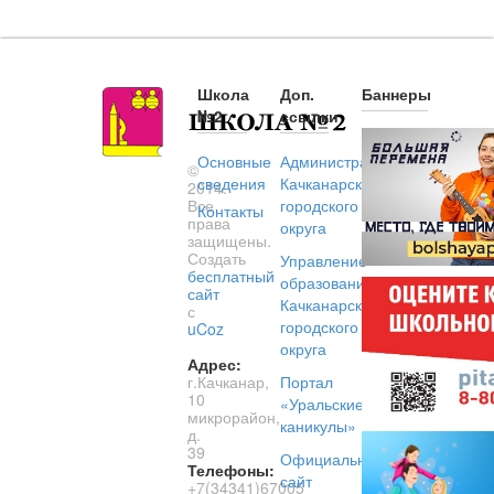
Школа
Доп.
Баннеры
№2
ссылки
Основные
Администрация
©
сведения
Качканарского
2014.
Все
городского
Контакты
права
округа
защищены.
Создать
Управление
бесплатный
образованием
сайт
Качканарского
с
городского
uCoz
округа
Адрес:
г.Качканар,
Портал
10
«Уральские
микрорайон,
каникулы»
д.
39
Официальный
Телефоны:
сайт
+7(34341)67005