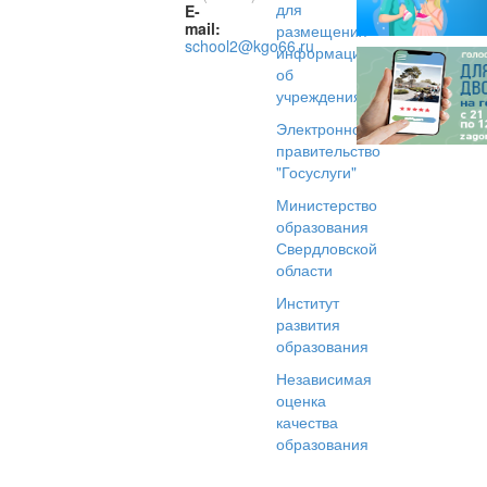
для
E-
mail:
размещения
school2@kgo66.ru
информации
об
учреждениях
Электронное
правительство
"Госуслуги"
Министерство
образования
Свердловской
области
Институт
развития
образования
Независимая
оценка
качества
образования