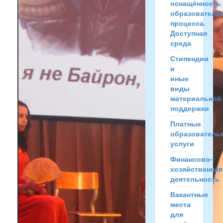
оснащённость
образователь
процесса.
Доступная
среда
Стипендии
и
иные
виды
материальной
поддержки
Платные
образователь
услуги
Финансово-
хозяйственная
деятельность
Вакантные
места
для