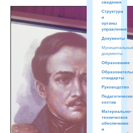
сведения
Структура
и
органы
управления
Документы
Муниципальны
документы
Образование
Образователь
стандарты
Руководство
Педагогически
состав
Материально-
техническое
обеспечение
и