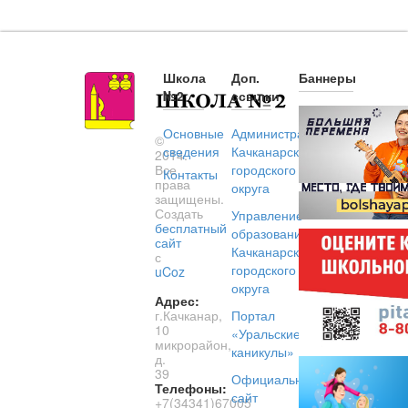
Школа
Доп.
Баннеры
№2
ссылки
Основные
Администрация
©
сведения
Качканарского
2014.
Все
городского
Контакты
права
округа
защищены.
Создать
Управление
бесплатный
образованием
сайт
Качканарского
с
городского
uCoz
округа
Адрес:
г.Качканар,
Портал
10
«Уральские
микрорайон,
каникулы»
д.
39
Официальный
Телефоны:
сайт
+7(34341)67005