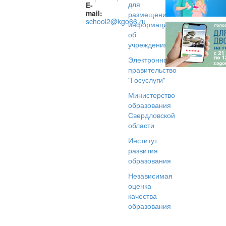
для
E-
mail:
размещения
school2@kgo66.ru
информации
об
учреждениях
Электронное
правительство
"Госуслуги"
Министерство
образования
Свердловской
области
Институт
развития
образования
Независимая
оценка
качества
образования