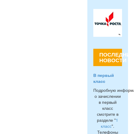
ПОСЛЕДНИЕ
НОВОСТИ
В первый
класс
Подробную информ
о зачислении
в первый
класс
смотрите в
разделе "
1
класс
".
Телефоны