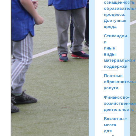
оснащённость
образователь
процесса.
Доступная
среда
Стипендии
и
иные
виды
материальной
поддержки
Платные
образователь
услуги
Финансово-
хозяйственная
деятельность
Вакантные
места
для