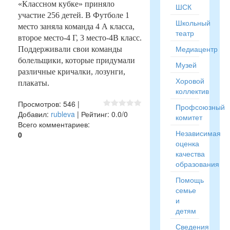
«Классном кубке» приняло
ШСК
участие 256 детей. В Футболе 1
Школьный
место заняла команда 4 А класса,
театр
второе место-4 Г, 3 место-4В класс.
Медиацентр
Поддерживали свои команды
болельщики, которые придумали
Музей
различные кричалки, лозунги,
Хоровой
плакаты.
коллектив
Просмотров
:
546
|
Профсоюзный
Добавил
:
rubleva
|
Рейтинг
:
0.0
/
0
комитет
Всего комментариев
:
Независимая
0
оценка
качества
образования
Помощь
семье
и
детям
Сведения