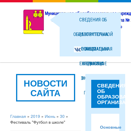
СВЕДЕНИЯ ОБ
ОБРАЗОВАТЕЛЬНОЙ
ЦЕНТР "ТОЧКА
ОРГАНИЗАЦИИ
ОФИЦИАЛЬНАЯ
РОСТА"
ЕЖЕДНЕВНОЕ
СТРАНИЦА
НОВОСТИ
МЕНЮ ГОРЯЧЕГО
ВКОНТАКТЕ
ФОТО
НОВОСТИ
СВЕДЕНИЯ
САЙТА
ОБ
ПИТАНИЯ
ФАЙЛЫ
ОБРАЗОВАТ
ОРГАНИЗАЦ
Главная
»
2019
»
Июнь
»
30
»
Фестиваль "Футбол в школе"
Основные