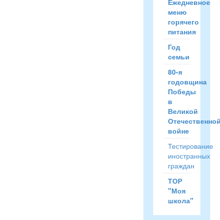
Ежедневное
меню
горячего
питания
Год
семьи
80-я
годовщина
Победы
в
Великой
Отечественно
войне
Тестирование
иностранных
граждан
ТОР
"Моя
школа"