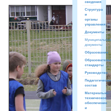
сведения
Структура
и
органы
управления
Документы
Муниципальны
документы
Образование
Образователь
стандарты
Руководство
Педагогически
состав
Материально-
техническое
обеспечение
и