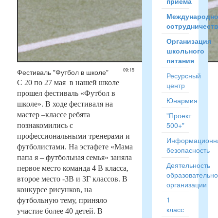
приёма
Международн
сотрудничест
Организация
школьного
питания
09:15
Фестиваль "Футбол в школе"
Ресурсный
С 20 по 27 мая в нашей школе
центр
прошел фестиваль «Футбол в
Юнармия
школе».
В ходе фестиваля на
мастер –классе ребята
"Проект
500+"
познакомились с
профессиональными тренерами и
Информационн
футболистами. На эстафете «Мама
безопасность
папа я – футбольная семья» заняла
Деятельность
первое место команда 4 В класса,
образовательн
второе место -3В и 3Г классов. В
организации
конкурсе рисунков, на
1
футбольную тему, приняло
класс
участие более 40 детей. В