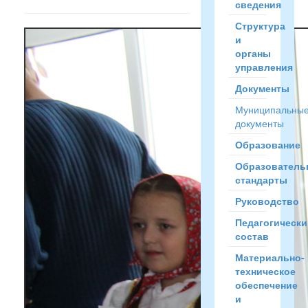
сведения
Структура
и
органы
управления
Документы
Муниципальны
документы
Образование
Образователь
стандарты
Руководство
Педагогически
состав
Материально-
техническое
обеспечение
и