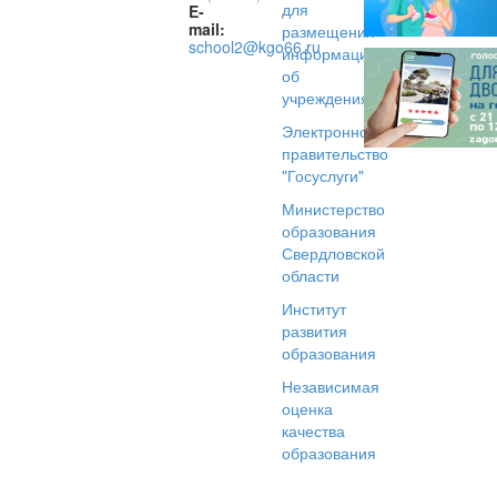
для
E-
mail:
размещения
school2@kgo66.ru
информации
об
учреждениях
Электронное
правительство
"Госуслуги"
Министерство
образования
Свердловской
области
Институт
развития
образования
Независимая
оценка
качества
образования