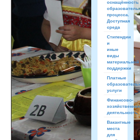
оснащённость
образователь
процесса.
Доступная
среда
Стипендии
и
иные
виды
материальной
поддержки
Платные
образователь
услуги
Финансово-
хозяйственная
деятельность
Вакантные
места
для