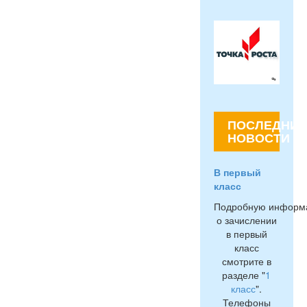
ПОСЛЕДНИЕ
НОВОСТИ
В первый
класс
Подробную информ
о зачислении
в первый
класс
смотрите в
разделе "
1
класс
".
Телефоны