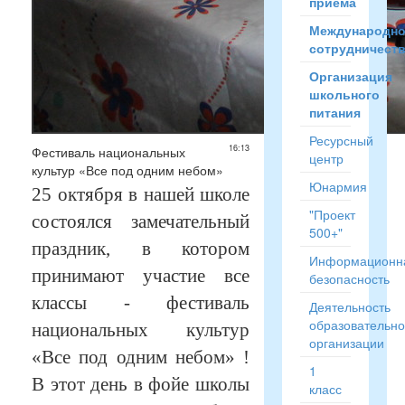
приёма
Международн
сотрудничест
Организация
школьного
питания
Ресурсный
16:13
Фестиваль национальных
центр
культур «Все под одним небом»
Юнармия
25 октября в нашей школе
"Проект
состоялся замечательный
500+"
праздник, в котором
Информационн
принимают участие все
безопасность
классы - фестиваль
Деятельность
образовательн
национальных культур
организации
«Все под одним небом» !
1
В этот день в фойе школы
класс