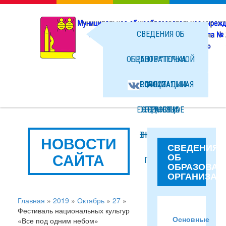
СВЕДЕНИЯ ОБ
ОБРАЗОВАТЕЛЬНОЙ
ЦЕНТР "ТОЧКА
ОРГАНИЗАЦИИ
ОФИЦИАЛЬНАЯ
РОСТА"
ЕЖЕДНЕВНОЕ
СТРАНИЦА
НОВОСТИ
МЕНЮ ГОРЯЧЕГО
ВКОНТАКТЕ
ФОТО
НОВОСТИ
СВЕДЕНИЯ
САЙТА
ОБ
ПИТАНИЯ
ФАЙЛЫ
ОБРАЗОВАТ
ОРГАНИЗАЦ
Главная
»
2019
»
Октябрь
»
27
»
Фестиваль национальных культур
Основные
«Все под одним небом»