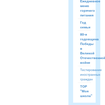
Ежедневное
меню
горячего
питания
Год
семьи
80-я
годовщина
Победы
в
Великой
Отечественно
войне
Тестирование
иностранных
граждан
ТОР
"Моя
школа"