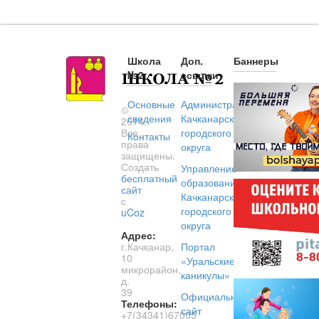
Школа
Доп.
Баннеры
№2
ссылки
Основные
Администрация
©
сведения
Качканарского
2014.
Все
городского
Контакты
права
округа
защищены.
Создать
Управление
бесплатный
образованием
сайт
Качканарского
с
городского
uCoz
округа
Адрес:
г.Качканар,
Портал
10
«Уральские
микрорайон,
каникулы»
д.
39
Официальный
Телефоны:
сайт
+7(34341)67005