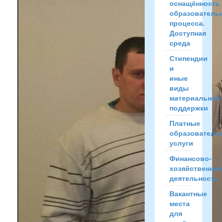
оснащённость
образователь
процесса.
Доступная
среда
Стипендии
и
иные
виды
материальной
поддержки
Платные
образователь
услуги
Финансово-
хозяйственная
деятельность
Вакантные
места
для