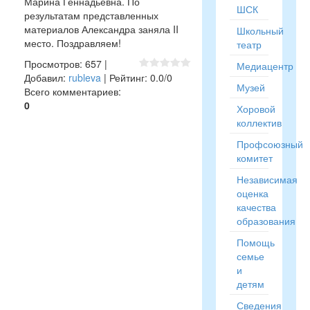
Марина Геннадьевна. По
ШСК
результатам представленных
материалов Александра заняла II
Школьный
место. Поздравляем!
театр
Просмотров
:
657
|
Медиацентр
Добавил
:
rubleva
|
Рейтинг
:
0.0
/
0
Музей
Всего комментариев
:
0
Хоровой
коллектив
Профсоюзный
комитет
Независимая
оценка
качества
образования
Помощь
семье
и
детям
Сведения