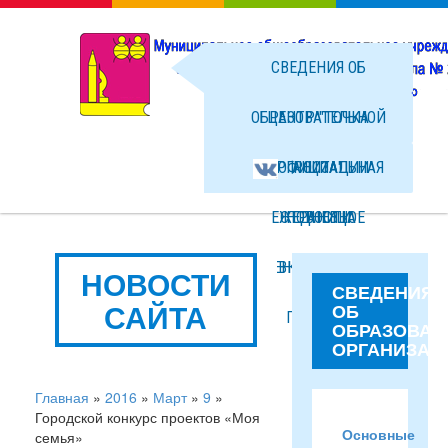
СВЕДЕНИЯ ОБ
ОБРАЗОВАТЕЛЬНОЙ
ЦЕНТР "ТОЧКА
ОРГАНИЗАЦИИ
ОФИЦИАЛЬНАЯ
РОСТА"
ЕЖЕДНЕВНОЕ
СТРАНИЦА
НОВОСТИ
МЕНЮ ГОРЯЧЕГО
ВКОНТАКТЕ
ФОТО
НОВОСТИ
СВЕДЕНИЯ
САЙТА
ОБ
ПИТАНИЯ
ФАЙЛЫ
ОБРАЗОВАТ
ОРГАНИЗАЦ
Главная
»
2016
»
Март
»
9
»
Городской конкурс проектов «Моя
Основные
семья»