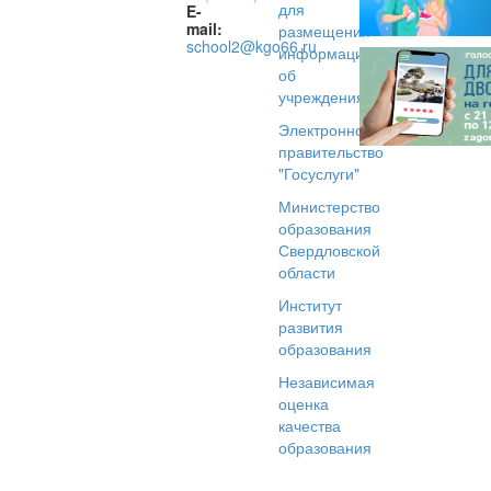
для
E-
mail:
размещения
school2@kgo66.ru
информации
об
учреждениях
Электронное
правительство
"Госуслуги"
Министерство
образования
Свердловской
области
Институт
развития
образования
Независимая
оценка
качества
образования