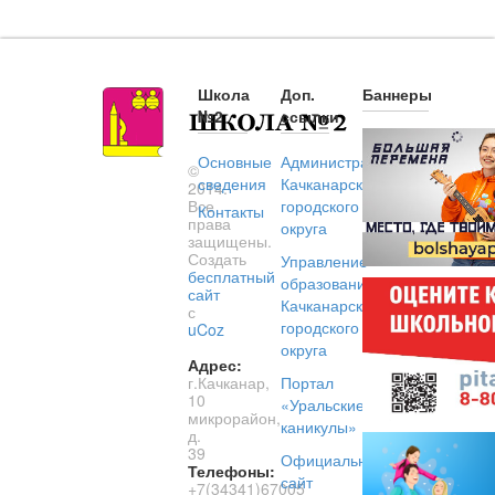
Школа
Доп.
Баннеры
№2
ссылки
Основные
Администрация
©
сведения
Качканарского
2014.
Все
городского
Контакты
права
округа
защищены.
Создать
Управление
бесплатный
образованием
сайт
Качканарского
с
городского
uCoz
округа
Адрес:
г.Качканар,
Портал
10
«Уральские
микрорайон,
каникулы»
д.
39
Официальный
Телефоны:
сайт
+7(34341)67005