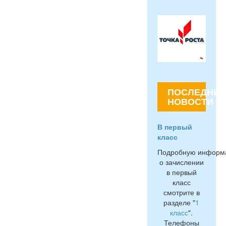
ПОСЛЕДНИЕ
НОВОСТИ
В первый
класс
Подробную информ
о зачислении
в первый
класс
смотрите в
разделе "
1
класс
".
Телефоны