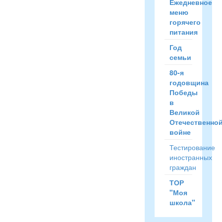
Ежедневное
меню
горячего
питания
Год
семьи
80-я
годовщина
Победы
в
Великой
Отечественно
войне
Тестирование
иностранных
граждан
ТОР
"Моя
школа"