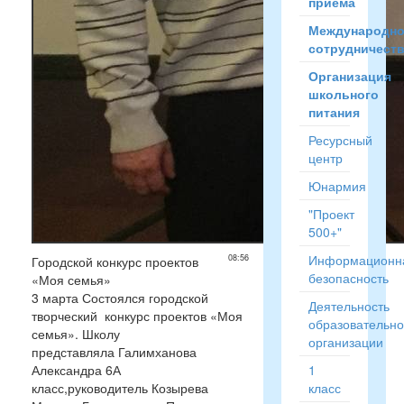
приёма
Международн
сотрудничест
Организация
школьного
питания
Ресурсный
центр
Юнармия
"Проект
500+"
Информационн
08:56
Городской конкурс проектов
безопасность
«Моя семья»
3 марта Состоялся городской
Деятельность
творческий конкурс проектов «Моя
образовательн
семья». Школу
организации
представляла Галимханова
Александра 6А
1
класс,руководитель Козырева
класс