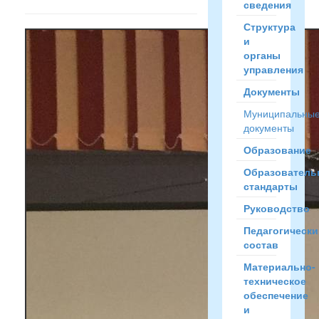
сведения
Структура
и
органы
управления
Документы
Муниципальны
документы
Образование
Образователь
стандарты
Руководство
Педагогически
состав
Материально-
техническое
обеспечение
и