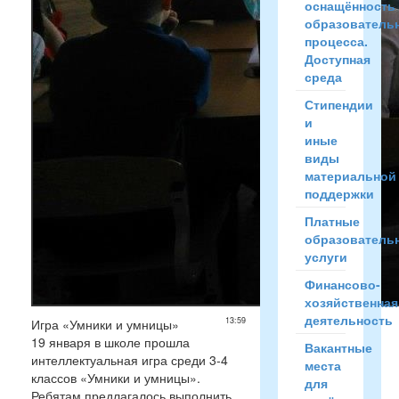
оснащённость
образователь
процесса.
Доступная
среда
Стипендии
и
иные
виды
материальной
поддержки
Платные
образователь
услуги
Финансово-
хозяйственная
деятельность
13:59
Игра «Умники и умницы»
19 января в школе прошла
Вакантные
интеллектуальная игра среди 3-4
места
классов «Умники и умницы».
для
Ребятам предлагалось выполнить