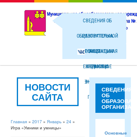
СВЕДЕНИЯ ОБ
ОБРАЗОВАТЕЛЬНОЙ
ЦЕНТР "ТОЧКА
ОРГАНИЗАЦИИ
ОФИЦИАЛЬНАЯ
РОСТА"
ЕЖЕДНЕВНОЕ
СТРАНИЦА
НОВОСТИ
МЕНЮ ГОРЯЧЕГО
ВКОНТАКТЕ
ФОТО
НОВОСТИ
СВЕДЕНИЯ
САЙТА
ОБ
ПИТАНИЯ
ФАЙЛЫ
ОБРАЗОВАТ
ОРГАНИЗАЦ
Главная
»
2017
»
Январь
»
24
»
Игра «Умники и умницы»
Основные