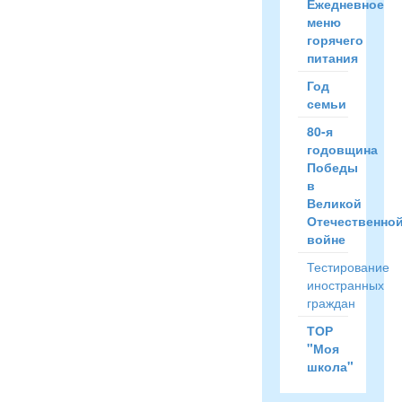
Ежедневное
меню
горячего
питания
Год
семьи
80-я
годовщина
Победы
в
Великой
Отечественно
войне
Тестирование
иностранных
граждан
ТОР
"Моя
школа"