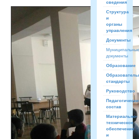
сведения
Структура
и
органы
управления
Документы
Муниципальны
документы
Образование
Образователь
стандарты
Руководство
Педагогически
состав
Материально-
техническое
обеспечение
и