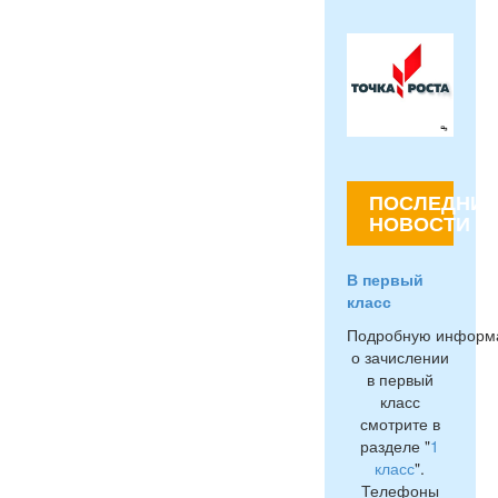
ПОСЛЕДНИЕ
НОВОСТИ
В первый
класс
Подробную информ
о зачислении
в первый
класс
смотрите в
разделе "
1
класс
".
Телефоны