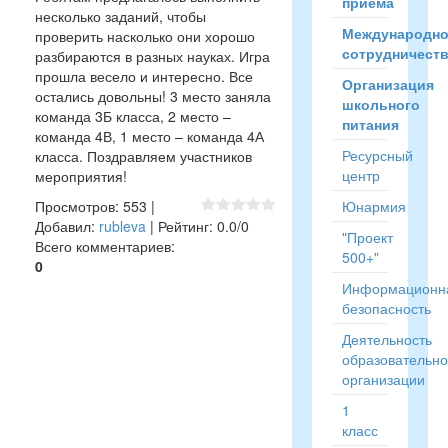
приёма
несколько заданий, чтобы
Международн
проверить насколько они хорошо
сотрудничест
разбираются в разных науках. Игра
прошла весело и интересно. Все
Организация
остались довольны! 3 место заняла
школьного
команда 3Б класса, 2 место –
питания
команда 4В, 1 место – команда 4А
Ресурсный
класса. Поздравляем участников
центр
мероприятия!
Просмотров
:
553
|
Юнармия
Добавил
:
rubleva
|
Рейтинг
:
0.0
/
0
"Проект
Всего комментариев
:
500+"
0
Информационн
безопасность
Деятельность
образовательн
организации
1
класс