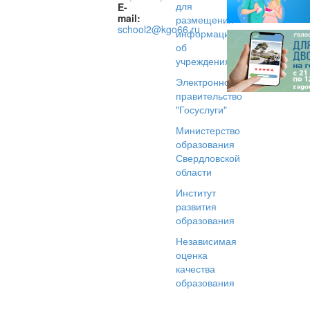
для
E-
mail:
размещения
school2@kgo66.ru
информации
об
учреждениях
Электронное
правительство
"Госуслуги"
Министерство
образования
Свердловской
области
Институт
развития
образования
Независимая
оценка
качества
образования