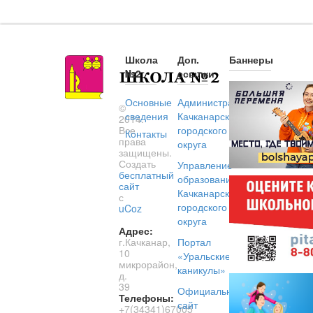
Школа
Доп.
Баннеры
№2
ссылки
Основные
Администрация
©
сведения
Качканарского
2014.
Все
городского
Контакты
права
округа
защищены.
Создать
Управление
бесплатный
образованием
сайт
Качканарского
с
городского
uCoz
округа
Адрес:
г.Качканар,
Портал
10
«Уральские
микрорайон,
каникулы»
д.
39
Официальный
Телефоны:
сайт
+7(34341)67005