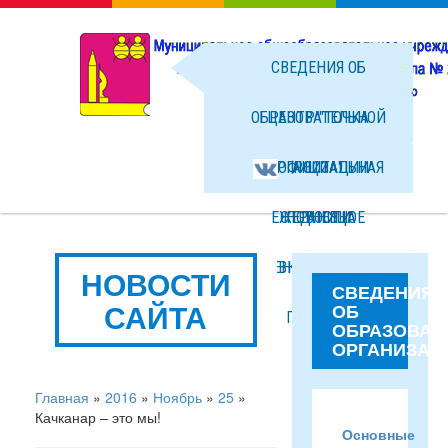
СВЕДЕНИЯ ОБ
ОБРАЗОВАТЕЛЬНОЙ
ЦЕНТР "ТОЧКА
ОРГАНИЗАЦИИ
ОФИЦИАЛЬНАЯ
РОСТА"
ЕЖЕДНЕВНОЕ
СТРАНИЦА
НОВОСТИ
МЕНЮ ГОРЯЧЕГО
ВКОНТАКТЕ
ФОТО
НОВОСТИ
СВЕДЕНИЯ
САЙТА
ОБ
ПИТАНИЯ
ФАЙЛЫ
ОБРАЗОВАТ
ОРГАНИЗАЦ
Главная
»
2016
»
Ноябрь
»
25
»
Качканар – это мы!
Основные