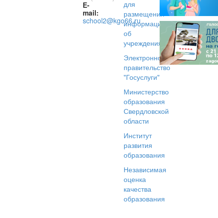
для
E-
mail:
размещения
school2@kgo66.ru
информации
об
учреждениях
Электронное
правительство
"Госуслуги"
Министерство
образования
Свердловской
области
Институт
развития
образования
Независимая
оценка
качества
образования