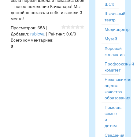
была первая школа и показала себя
ШСК
– новое поколение Качканара! Мы
достойно показали себя и заняли 3
Школьный
место!
театр
Просмотров
:
658
|
Медиацентр
Добавил
:
rubleva
|
Рейтинг
:
0.0
/
0
Музей
Всего комментариев
:
0
Хоровой
коллектив
Профсоюзный
комитет
Независимая
оценка
качества
образования
Помощь
семье
и
детям
Сведения