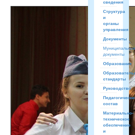
сведения
Структура
и
органы
управления
Документы
Муниципальны
документы
Образование
Образователь
стандарты
Руководство
Педагогически
состав
Материально-
техническое
обеспечение
и