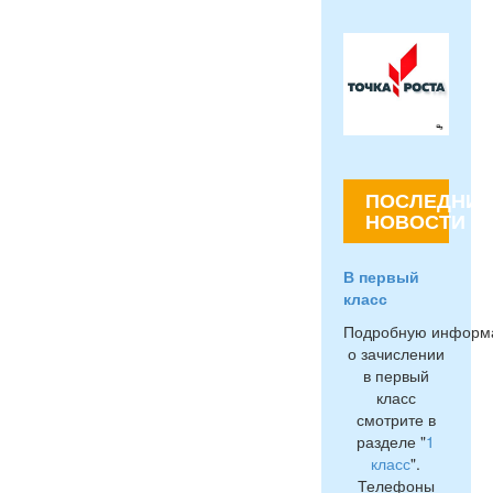
ПОСЛЕДНИЕ
НОВОСТИ
В первый
класс
Подробную информ
о зачислении
в первый
класс
смотрите в
разделе "
1
класс
".
Телефоны