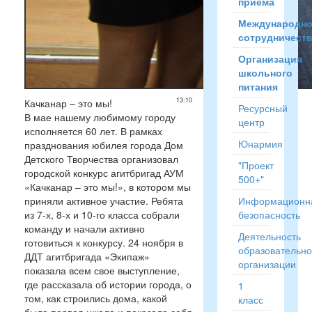
приёма
Международн
сотрудничест
Организация
школьного
питания
13:10
Качканар – это мы!
Ресурсный
В мае нашему любимому городу
центр
исполняется 60 лет. В рамках
Юнармия
празднования юбилея города Дом
Детского Творчества организовал
"Проект
городской конкурс агитбригад АУМ
500+"
«Качканар – это мы!», в котором мы
приняли активное участие. Ребята
Информационн
из 7-х, 8-х и 10-го класса собрали
безопасность
команду и начали активно
Деятельность
готовиться к конкурсу. 24 ноября в
образовательн
ДДТ агитбригада «Экипаж»
организации
показала всем свое выступление,
где рассказала об истории города, о
1
том, как строились дома, какой
класс