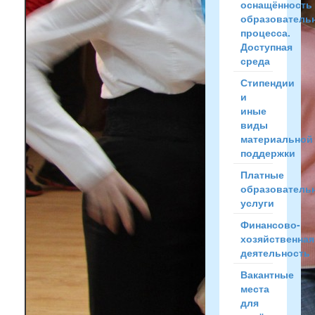
оснащённость
образователь
процесса.
Доступная
среда
Стипендии
и
иные
виды
материальной
поддержки
Платные
образователь
услуги
Финансово-
хозяйственная
деятельность
Вакантные
места
для