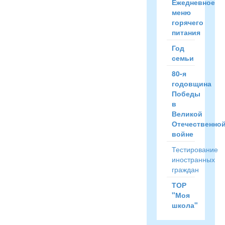
Ежедневное
меню
горячего
питания
Год
семьи
80-я
годовщина
Победы
в
Великой
Отечественно
войне
Тестирование
иностранных
граждан
ТОР
"Моя
школа"