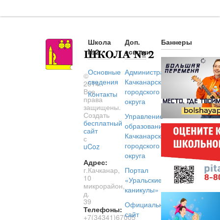
Школа
Доп.
Баннеры
№2
ссылки
Основные
Администрация
©
сведения
Качканарского
2014.
Все
городского
Контакты
права
округа
защищены.
Создать
Управление
бесплатный
образованием
сайт
Качканарского
с
городского
uCoz
округа
Адрес:
г.Качканар,
Портал
10
«Уральские
микрорайон,
каникулы»
д.
39
Официальный
Телефоны:
сайт
+7(34341)67005