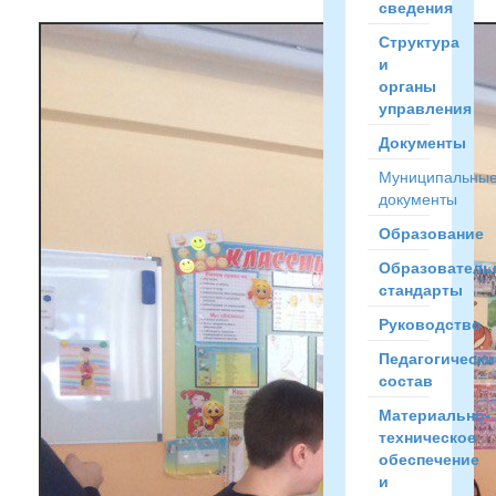
сведения
Структура
и
органы
управления
Документы
Муниципальны
документы
Образование
Образователь
стандарты
Руководство
Педагогически
состав
Материально-
техническое
обеспечение
и