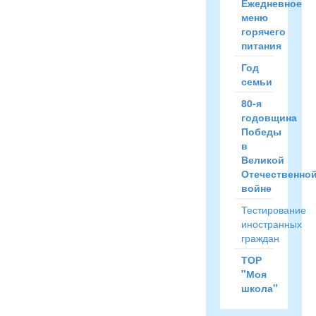
Ежедневное
меню
горячего
питания
Год
семьи
80-я
годовщина
Победы
в
Великой
Отечественно
войне
Тестирование
иностранных
граждан
ТОР
"Моя
школа"