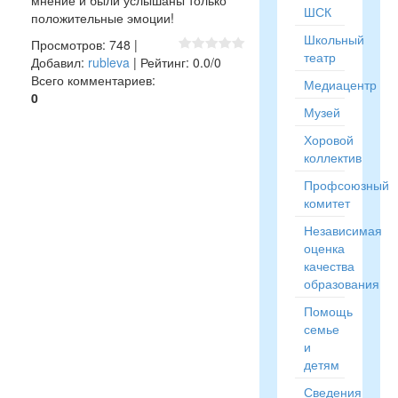
мнение и были услышаны только
ШСК
положительные эмоции!
Школьный
Просмотров
:
748
|
театр
Добавил
:
rubleva
|
Рейтинг
:
0.0
/
0
Всего комментариев
:
Медиацентр
0
Музей
Хоровой
коллектив
Профсоюзный
комитет
Независимая
оценка
качества
образования
Помощь
семье
и
детям
Сведения