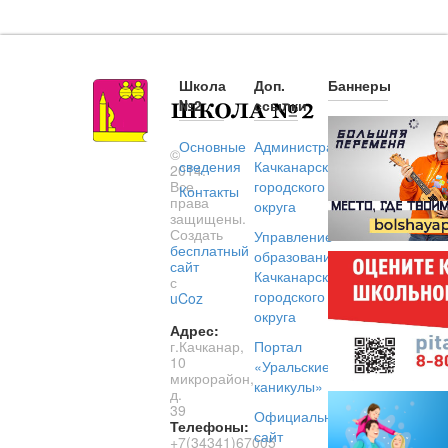
Школа
Доп.
Баннеры
№2
ссылки
Основные
Администрация
©
сведения
Качканарского
2014.
Все
городского
Контакты
права
округа
защищены.
Создать
Управление
бесплатный
образованием
сайт
Качканарского
с
городского
uCoz
округа
Адрес:
г.Качканар,
Портал
10
«Уральские
микрорайон,
каникулы»
д.
39
Официальный
Телефоны:
сайт
+7(34341)67005