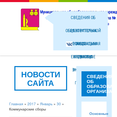
СВЕДЕНИЯ ОБ
ОБРАЗОВАТЕЛЬНОЙ
ЦЕНТР "ТОЧКА
ОРГАНИЗАЦИИ
ОФИЦИАЛЬНАЯ
РОСТА"
ЕЖЕДНЕВНОЕ
СТРАНИЦА
НОВОСТИ
МЕНЮ ГОРЯЧЕГО
ВКОНТАКТЕ
ФОТО
НОВОСТИ
СВЕДЕНИЯ
САЙТА
ОБ
ПИТАНИЯ
ФАЙЛЫ
ОБРАЗОВАТ
ОРГАНИЗАЦ
Главная
»
2017
»
Январь
»
30
»
Коммунарские сборы
Основные