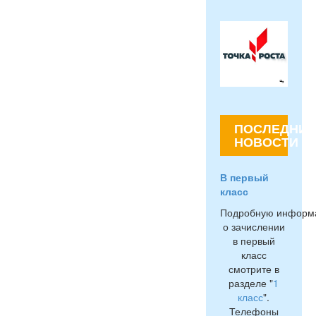
ПОСЛЕДНИЕ
НОВОСТИ
В первый
класс
Подробную информ
о зачислении
в первый
класс
смотрите в
разделе "
1
класс
".
Телефоны