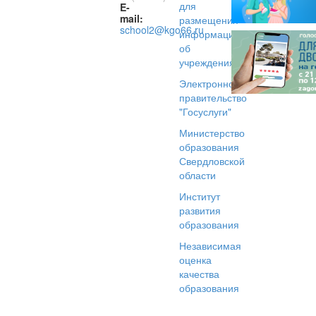
для
E-
mail:
размещения
school2@kgo66.ru
информации
об
учреждениях
Электронное
правительство
"Госуслуги"
Министерство
образования
Свердловской
области
Институт
развития
образования
Независимая
оценка
качества
образования