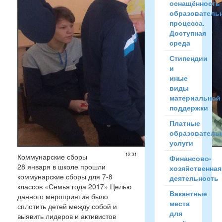
оснащённость
образователь
процесса.
Доступная
среда
Стипендии
и
иные
виды
материальной
поддержки
Платные
образователь
услуги
12:31
Коммунарские сборы
Финансово-
28 января в школе прошли
хозяйственная
коммунарские сборы для 7-8
деятельность
классов «Семья года 2017» Целью
Вакантные
данного мероприятия было
места
сплотить детей между собой и
для
выявить лидеров и активистов