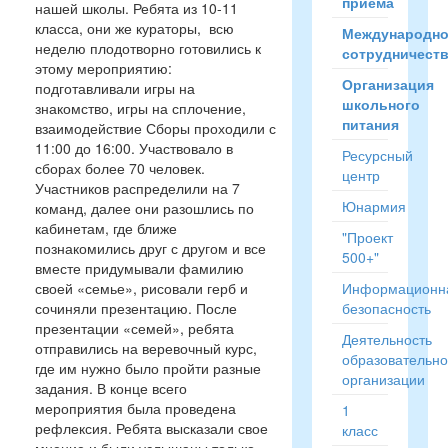
приёма
нашей школы. Ребята из 10-11
класса, они же кураторы, всю
Международн
неделю плодотворно готовились к
сотрудничест
этому мероприятию:
Организация
подготавливали игры на
школьного
знакомство, игры на сплочение,
питания
взаимодействие Сборы проходили с
11:00 до 16:00. Участвовало в
Ресурсный
сборах более 70 человек.
центр
Участников распределили на 7
Юнармия
команд, далее они разошлись по
кабинетам, где ближе
"Проект
познакомились друг с другом и все
500+"
вместе придумывали фамилию
своей «семье», рисовали герб и
Информационн
сочиняли презентацию. После
безопасность
презентации «семей», ребята
Деятельность
отправились на веревочный курс,
образовательн
где им нужно было пройти разные
организации
задания. В конце всего
мероприятия была проведена
1
рефлексия. Ребята высказали свое
класс