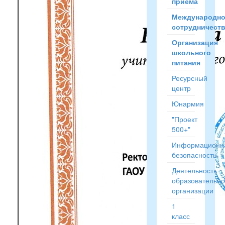
приёма
Международн
сотрудничест
Организация
школьного
питания
Ресурсный
центр
Юнармия
"Проект
500+"
Информационн
безопасность
Деятельность
образовательн
организации
1
класс