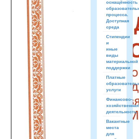
оснащённость
образователь
процесса.
Доступная
среда
Стипендии
и
иные
виды
материальной
поддержки
Платные
образователь
услуги
Финансово-
хозяйственная
деятельность
Вакантные
места
для