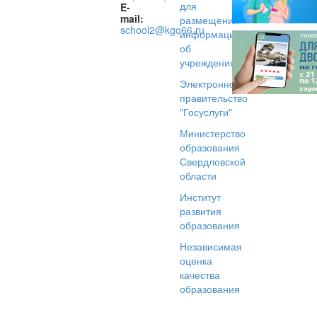
для
E-
mail:
размещения
school2@kgo66.ru
информации
об
учреждениях
Электронное
правительство
"Госуслуги"
Министерство
образования
Свердловской
области
Институт
развития
образования
Независимая
оценка
качества
образования