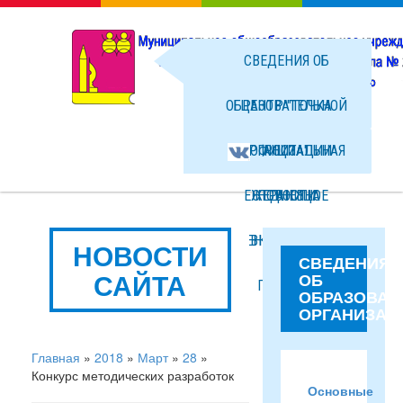
СВЕДЕНИЯ ОБ
ОБРАЗОВАТЕЛЬНОЙ
ЦЕНТР "ТОЧКА
ОРГАНИЗАЦИИ
ОФИЦИАЛЬНАЯ
РОСТА"
ЕЖЕДНЕВНОЕ
СТРАНИЦА
НОВОСТИ
МЕНЮ ГОРЯЧЕГО
ВКОНТАКТЕ
ФОТО
НОВОСТИ
СВЕДЕНИЯ
САЙТА
ОБ
ПИТАНИЯ
ФАЙЛЫ
ОБРАЗОВАТ
ОРГАНИЗАЦ
Главная
»
2018
»
Март
»
28
»
Конкурс методических разработок
Основные