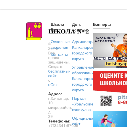
Школа
Доп.
Баннеры
№2
ссылки
Основные
Администрация
©
сведения
Качканарского
2014.
Все
городского
Контакты
права
округа
защищены.
Создать
Управление
бесплатный
образованием
сайт
Качканарского
с
городского
uCoz
округа
Адрес:
г.Качканар,
Портал
10
«Уральские
микрорайон,
каникулы»
д.
39
Официальный
Телефоны:
сайт
+7(34341)67005