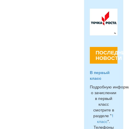
ПОСЛЕДНИЕ
НОВОСТИ
В первый
класс
Подробную информ
о зачислении
в первый
класс
смотрите в
разделе "
1
класс
".
Телефоны