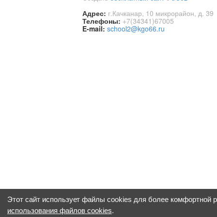
Адрес:
г.Качканар, 10 микрорайон, д. 39
Телефоны:
+7(34341)67005
E-mail:
school2@kgo66.ru
Этот сайт использует файлы cookies для более комфортной 
использования файлов cookies
.