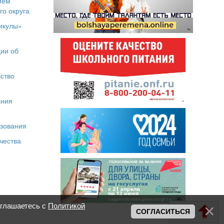
ием
го округа
икулы»
я
ии об
ство
ания
азования
чества
оглашаетесь с
Политикой
Вверх
СОГЛАСИТЬСЯ