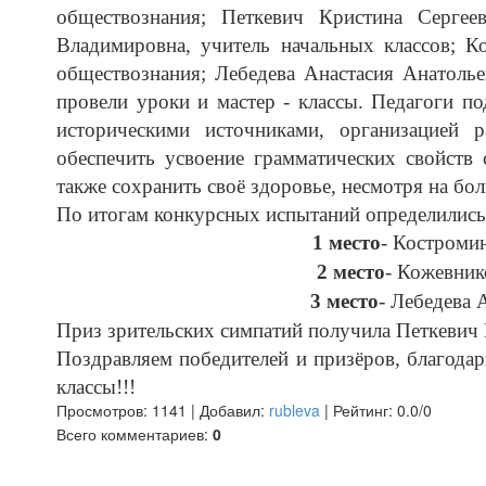
обществознания; Петкевич Кристина Сергее
Владимировна, учитель начальных классов; К
обществознания; Лебедева Анастасия Анатолье
провели уроки и мастер - классы. Педагоги п
историческими источниками, организацией
обеспечить
усвоение грамматических свойств 
также сохранить своё здоровье, несмотря на бо
По итогам конкурсных испытаний определились
1 место
- Костроми
2 место
- Кожевник
3 место
- Лебедева 
Приз зрительских симпатий получила Петкевич 
Поздравляем победителей и призёров, благодар
классы!!!
Просмотров
:
1141
|
Добавил
:
rubleva
|
Рейтинг
:
0.0
/
0
Всего комментариев
:
0