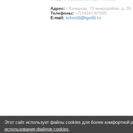
Адрес:
г.Качканар, 10 микрорайон, д. 39
Телефоны:
+7(34341)67005
E-mail:
school2@kgo66.ru
Этот сайт использует файлы cookies для более комфортной 
использования файлов cookies
.