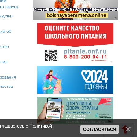
ием
го округа
икулы»
я
ии об
ство
ания
азования
чества
оглашаетесь с
Политикой
Вверх
СОГЛАСИТЬСЯ