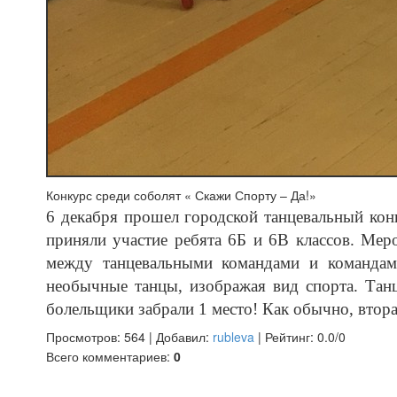
Конкурс среди соболят « Скажи Спорту – Да!»
6 декабря прошел городской танцевальный кон
приняли участие ребята 6Б и 6В классов. Ме
между танцевальными командами и командами
необычные танцы, изображая вид спорта. Танц
болельщики забрали 1 место! Как обычно, вт
Просмотров
:
564
|
Добавил
:
rubleva
|
Рейтинг
:
0.0
/
0
Всего комментариев
:
0