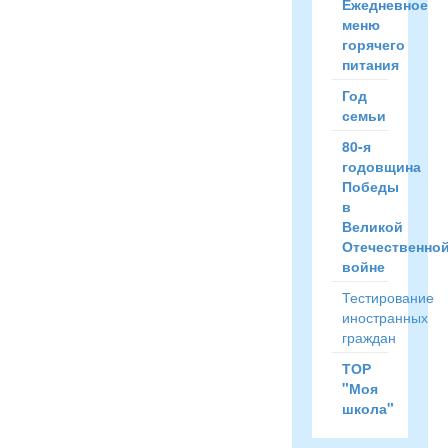
Ежедневное
меню
горячего
питания
Год
семьи
80-я
годовщина
Победы
в
Великой
Отечественно
войне
Тестирование
иностранных
граждан
ТОР
"Моя
школа"