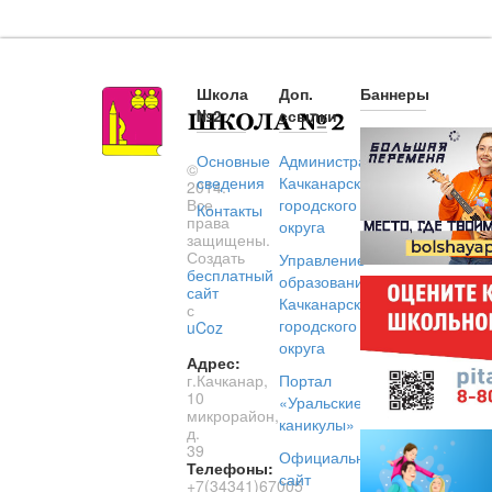
Школа
Доп.
Баннеры
№2
ссылки
Основные
Администрация
©
сведения
Качканарского
2014.
Все
городского
Контакты
права
округа
защищены.
Создать
Управление
бесплатный
образованием
сайт
Качканарского
с
городского
uCoz
округа
Адрес:
г.Качканар,
Портал
10
«Уральские
микрорайон,
каникулы»
д.
39
Официальный
Телефоны:
сайт
+7(34341)67005