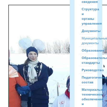
сведения
Структура
и
органы
управления
Документы
Муниципальны
документы
Образование
Образователь
стандарты
Руководство
Педагогически
состав
Материально-
техническое
обеспечение
и