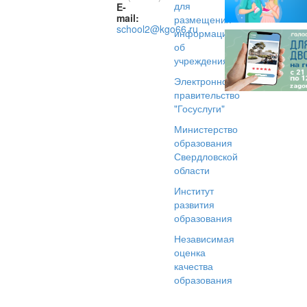
для
E-
mail:
размещения
school2@kgo66.ru
информации
об
учреждениях
Электронное
правительство
"Госуслуги"
Министерство
образования
Свердловской
области
Институт
развития
образования
Независимая
оценка
качества
образования