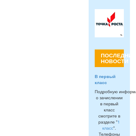
ПОСЛЕДНИЕ
НОВОСТИ
В первый
класс
Подробную информ
о зачислении
в первый
класс
смотрите в
разделе "
1
класс
".
Телефоны