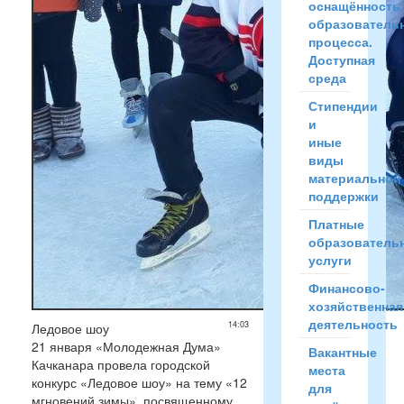
оснащённость
образователь
процесса.
Доступная
среда
Стипендии
и
иные
виды
материальной
поддержки
Платные
образователь
услуги
Финансово-
хозяйственная
деятельность
14:03
Ледовое шоу
21 января «Молодежная Дума»
Вакантные
Качканара провела городской
места
конкурс «Ледовое шоу» на тему «12
для
мгновений зимы», посвященному