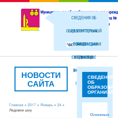
СВЕДЕНИЯ ОБ
ОБРАЗОВАТЕЛЬНОЙ
ЦЕНТР "ТОЧКА
ОРГАНИЗАЦИИ
ОФИЦИАЛЬНАЯ
РОСТА"
ЕЖЕДНЕВНОЕ
СТРАНИЦА
НОВОСТИ
МЕНЮ ГОРЯЧЕГО
ВКОНТАКТЕ
ФОТО
НОВОСТИ
СВЕДЕНИЯ
САЙТА
ОБ
ПИТАНИЯ
ФАЙЛЫ
ОБРАЗОВАТ
ОРГАНИЗАЦ
Главная
»
2017
»
Январь
»
24
»
Ледовое шоу
Основные