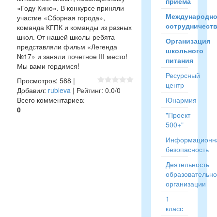
приёма
«Году Кино». В конкурсе приняли
Международн
участие «Сборная города»,
сотрудничест
команда КГПК и команды из разных
школ. От нашей школы ребята
Организация
представляли фильм «Легенда
школьного
№17» и заняли почетное III место!
питания
Мы вами гордимся!
Ресурсный
Просмотров
:
588
|
центр
Добавил
:
rubleva
|
Рейтинг
:
0.0
/
0
Всего комментариев
:
Юнармия
0
"Проект
500+"
Информационн
безопасность
Деятельность
образовательн
организации
1
класс