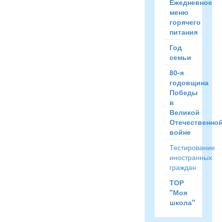
Ежедневное
меню
горячего
питания
Год
семьи
80-я
годовщина
Победы
в
Великой
Отечественно
войне
Тестирование
иностранных
граждан
ТОР
"Моя
школа"