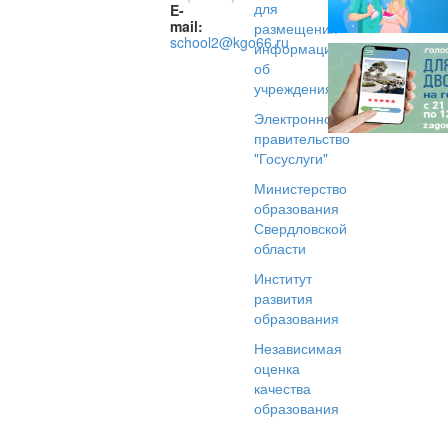
для
E-
mail:
размещения
school2@kgo66.ru
информации
об
учреждениях
Электронное
правительство
"Госуслуги"
Министерство
образования
Свердловской
области
Институт
развития
образования
Независимая
оценка
качества
образования