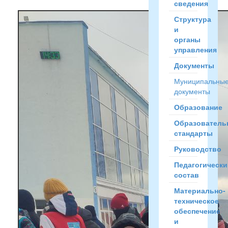
сведения
Структура
и
органы
управления
Документы
Муниципальны
документы
Образование
Образователь
стандарты
Руководство
Педагогически
состав
Материально-
техническое
обеспечение
и