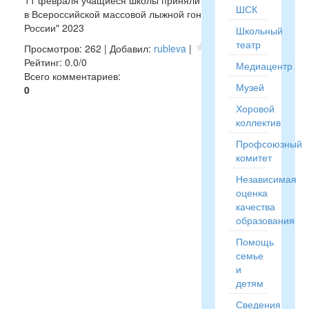
11 февраля учащиеся школы приняли участе
ШСК
в Всероссийской массовой лыжной гонке "Лыжня
России" 2023
Школьный
театр
Просмотров
:
262
|
Добавил
:
rubleva
|
Рейтинг
:
0.0
/
0
Медиацентр
Всего комментариев
:
Музей
0
Хоровой
коллектив
Профсоюзный
комитет
Независимая
оценка
качества
образования
Помощь
семье
и
детям
Сведения