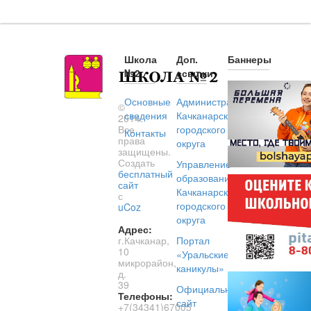
Школа
Доп.
Баннеры
№2
ссылки
Основные
Администрация
©
сведения
Качканарского
2014.
Все
городского
Контакты
права
округа
защищены.
Создать
Управление
бесплатный
образованием
сайт
Качканарского
с
городского
uCoz
округа
Адрес:
г.Качканар,
Портал
10
«Уральские
микрорайон,
каникулы»
д.
39
Официальный
Телефоны:
сайт
+7(34341)67005