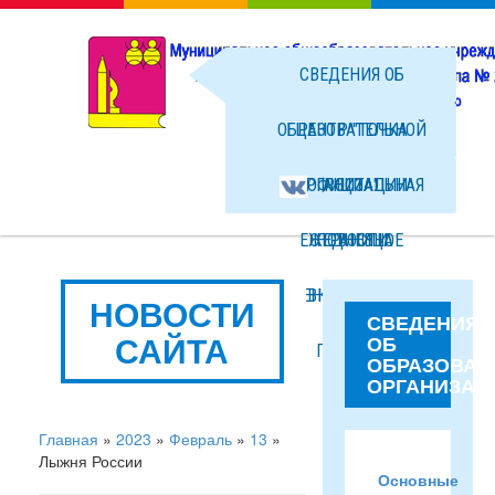
СВЕДЕНИЯ ОБ
ОБРАЗОВАТЕЛЬНОЙ
ЦЕНТР "ТОЧКА
ОРГАНИЗАЦИИ
ОФИЦИАЛЬНАЯ
РОСТА"
ЕЖЕДНЕВНОЕ
СТРАНИЦА
НОВОСТИ
МЕНЮ ГОРЯЧЕГО
ВКОНТАКТЕ
ФОТО
НОВОСТИ
СВЕДЕНИЯ
САЙТА
ОБ
ПИТАНИЯ
ФАЙЛЫ
ОБРАЗОВАТ
ОРГАНИЗАЦ
Главная
»
2023
»
Февраль
»
13
»
Лыжня России
Основные