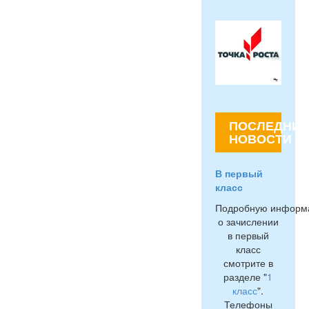
ПОСЛЕДНИЕ
НОВОСТИ
В первый
класс
Подробную информ
о зачислении
в первый
класс
смотрите в
разделе "
1
класс
".
Телефоны