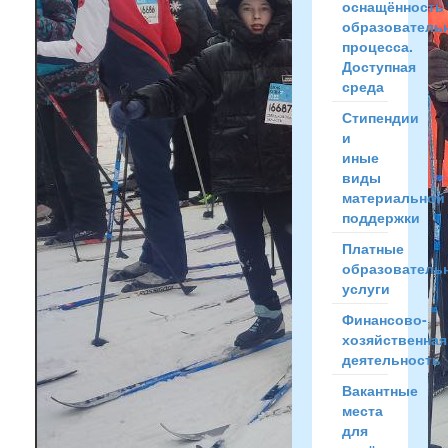
оснащённость
образователь
процесса.
Доступная
среда
Стипендии
и
иные
виды
материальной
поддержки
Платные
образователь
услуги
Финансово-
хозяйственная
деятельность
Вакантные
места
для