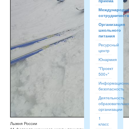
приёма
Международн
сотрудничест
Организация
школьного
питания
Ресурсный
центр
Юнармия
"Проект
500+"
Информационн
безопасность
Деятельность
образовательн
организации
1
13:04
Лыжня России
класс