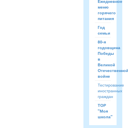
Ежедневное
меню
горячего
питания
Год
семьи
80-я
годовщина
Победы
в
Великой
Отечественно
войне
Тестирование
иностранных
граждан
ТОР
"Моя
школа"