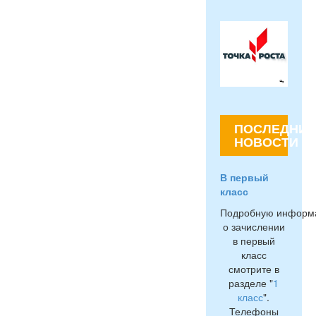
ПОСЛЕДНИЕ
НОВОСТИ
В первый
класс
Подробную информ
о зачислении
в первый
класс
смотрите в
разделе "
1
класс
".
Телефоны