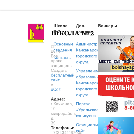
Школа
Доп.
Баннеры
№2
ссылки
Основные
Администрация
©
сведения
Качканарского
2014.
Все
городского
Контакты
права
округа
защищены.
Создать
Управление
бесплатный
образованием
сайт
Качканарского
с
городского
uCoz
округа
Адрес:
г.Качканар,
Портал
10
«Уральские
микрорайон,
каникулы»
д.
39
Официальный
Телефоны:
сайт
+7(34341)67005