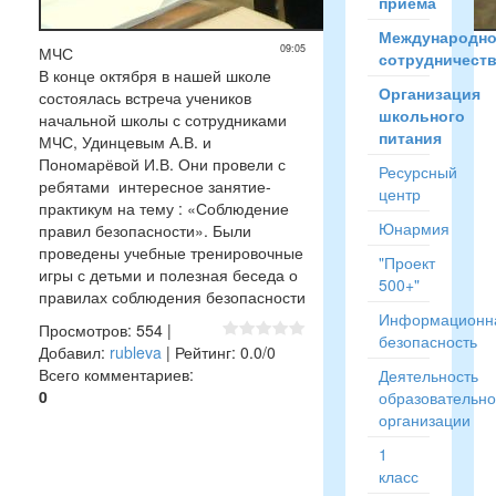
приёма
Международн
09:05
МЧС
сотрудничест
В конце октября в нашей школе
Организация
состоялась встреча учеников
школьного
начальной школы с сотрудниками
питания
МЧС, Удинцевым А.В. и
Пономарёвой И.В. Они провели с
Ресурсный
ребятами интересное занятие-
центр
практикум на тему : «Соблюдение
Юнармия
правил безопасности». Были
проведены учебные тренировочные
"Проект
игры с детьми и полезная беседа о
500+"
правилах соблюдения безопасности
Информационн
Просмотров
:
554
|
безопасность
Добавил
:
rubleva
|
Рейтинг
:
0.0
/
0
Всего комментариев
:
Деятельность
0
образовательн
организации
1
класс