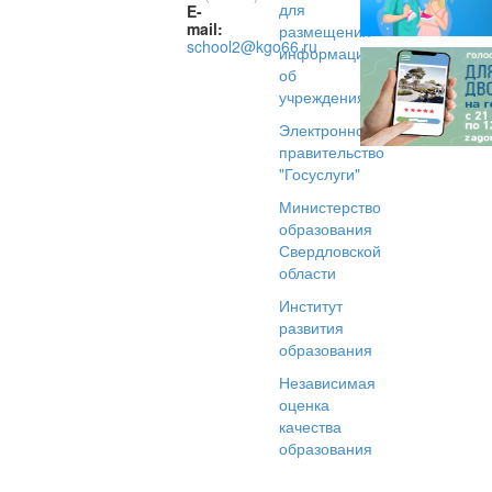
для
E-
mail:
размещения
school2@kgo66.ru
информации
об
учреждениях
Электронное
правительство
"Госуслуги"
Министерство
образования
Свердловской
области
Институт
развития
образования
Независимая
оценка
качества
образования