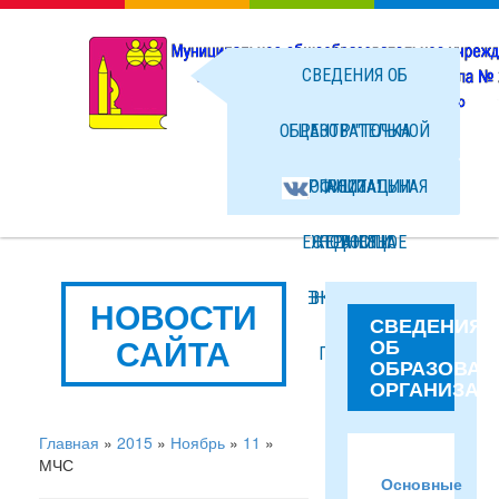
СВЕДЕНИЯ ОБ
ОБРАЗОВАТЕЛЬНОЙ
ЦЕНТР "ТОЧКА
ОРГАНИЗАЦИИ
ОФИЦИАЛЬНАЯ
РОСТА"
ЕЖЕДНЕВНОЕ
СТРАНИЦА
НОВОСТИ
МЕНЮ ГОРЯЧЕГО
ВКОНТАКТЕ
ФОТО
НОВОСТИ
СВЕДЕНИЯ
САЙТА
ОБ
ПИТАНИЯ
ФАЙЛЫ
ОБРАЗОВАТ
ОРГАНИЗАЦ
Главная
»
2015
»
Ноябрь
»
11
»
МЧС
Основные