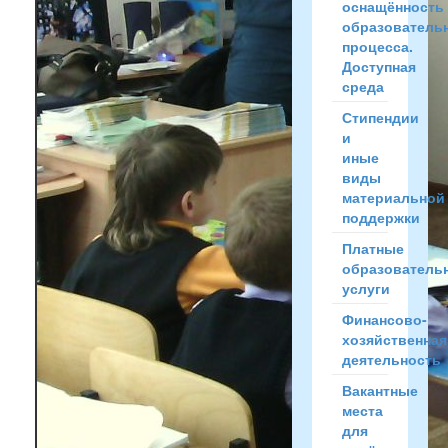
оснащённость
образователь
процесса.
Доступная
среда
Стипендии
и
иные
виды
материальной
поддержки
Платные
образователь
услуги
Финансово-
хозяйственная
деятельность
Вакантные
места
для