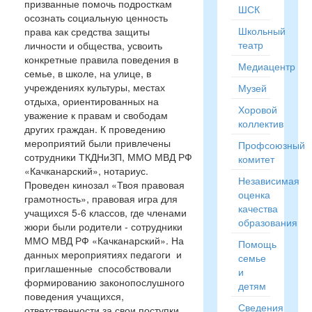
призванные помочь подросткам
ШСК
осознать социальную ценность
Школьный
права как средства защиты
театр
личности и общества, усвоить
конкретные правила поведения в
Медиацентр
семье, в школе, на улице, в
учреждениях культуры, местах
Музей
отдыха, ориентированных на
Хоровой
уважение к правам и свободам
коллектив
других граждан. К проведению
мероприятий были привлечены
Профсоюзный
сотрудники ТКДНиЗП, ММО МВД РФ
комитет
«Качканарский», нотариус.
Независимая
Проведен кинозал «Твоя правовая
оценка
грамотность», правовая игра для
качества
учащихся 5-6 классов, где членами
образования
жюри были родители - сотрудники
ММО МВД РФ «Качканарский». На
Помощь
данных мероприятиях педагоги и
семье
приглашенные способствовали
и
формированию законопослушного
детям
поведения учащихся,
Сведения
ответственности за свои поступки.