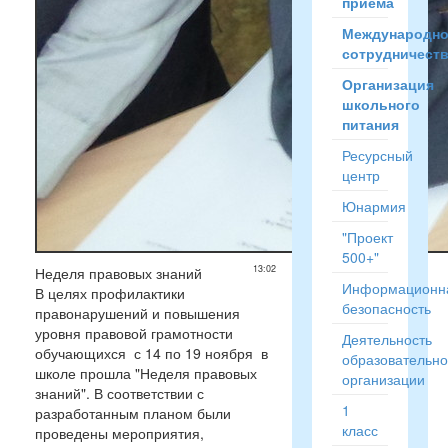
приёма
Международн
сотрудничест
Организация
школьного
питания
Ресурсный
центр
Юнармия
"Проект
500+"
13:02
Неделя правовых знаний
Информационн
В целях профилактики
безопасность
правонарушений и повышения
уровня правовой грамотности
Деятельность
обучающихся с 14 по 19 ноября в
образовательн
школе прошла "Неделя правовых
организации
знаний". В соответствии с
1
разработанным планом были
класс
проведены мероприятия,