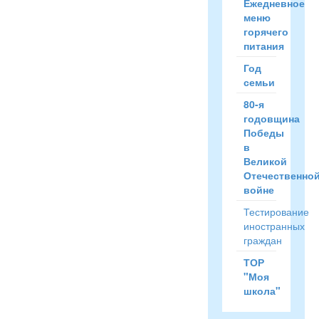
Ежедневное
меню
горячего
питания
Год
семьи
80-я
годовщина
Победы
в
Великой
Отечественно
войне
Тестирование
иностранных
граждан
ТОР
"Моя
школа"