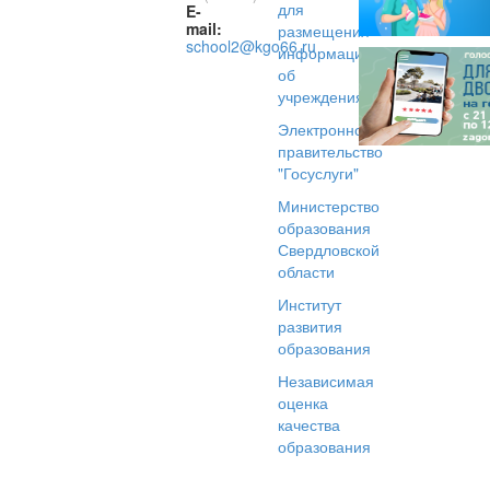
для
E-
mail:
размещения
school2@kgo66.ru
информации
об
учреждениях
Электронное
правительство
"Госуслуги"
Министерство
образования
Свердловской
области
Институт
развития
образования
Независимая
оценка
качества
образования