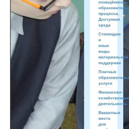
оснащённость
образователь
процесса.
Доступная
среда
Стипендии
и
иные
виды
материальной
поддержки
Платные
образователь
услуги
Финансово-
хозяйственная
деятельность
Вакантные
места
для