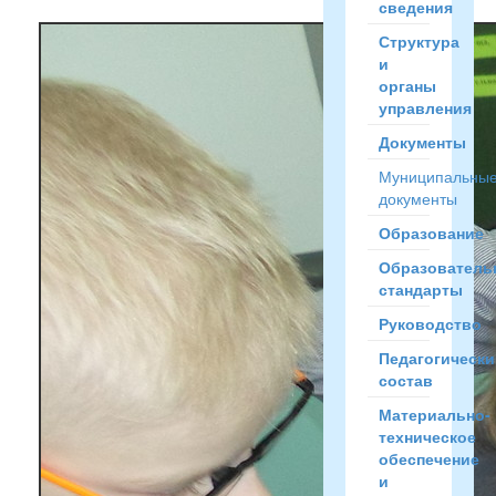
сведения
Структура
и
органы
управления
Документы
Муниципальны
документы
Образование
Образователь
стандарты
Руководство
Педагогически
состав
Материально-
техническое
обеспечение
и