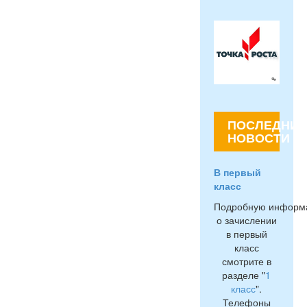
ПОСЛЕДНИЕ
НОВОСТИ
В первый
класс
Подробную информ
о зачислении
в первый
класс
смотрите в
разделе "
1
класс
".
Телефоны