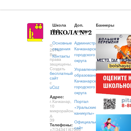
Школа
Доп.
Баннеры
№2
ссылки
Основные
Администрация
©
сведения
Качканарского
2014.
Все
городского
Контакты
права
округа
защищены.
Создать
Управление
бесплатный
образованием
сайт
Качканарского
с
городского
uCoz
округа
Адрес:
г.Качканар,
Портал
10
«Уральские
микрорайон,
каникулы»
д.
39
Официальный
Телефоны:
сайт
+7(34341)67005