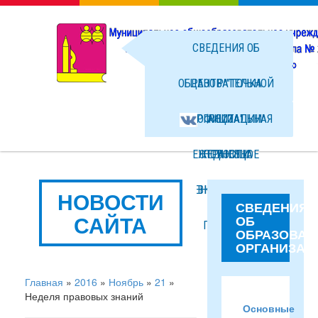
СВЕДЕНИЯ ОБ
ОБРАЗОВАТЕЛЬНОЙ
ЦЕНТР "ТОЧКА
ОРГАНИЗАЦИИ
ОФИЦИАЛЬНАЯ
РОСТА"
ЕЖЕДНЕВНОЕ
СТРАНИЦА
НОВОСТИ
МЕНЮ ГОРЯЧЕГО
ВКОНТАКТЕ
ФОТО
НОВОСТИ
СВЕДЕНИЯ
САЙТА
ОБ
ПИТАНИЯ
ФАЙЛЫ
ОБРАЗОВАТ
ОРГАНИЗАЦ
Главная
»
2016
»
Ноябрь
»
21
»
Неделя правовых знаний
Основные